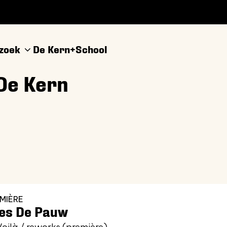
ezoek
De Kern+
School
De Kern
MIÈRE
es De Pauw