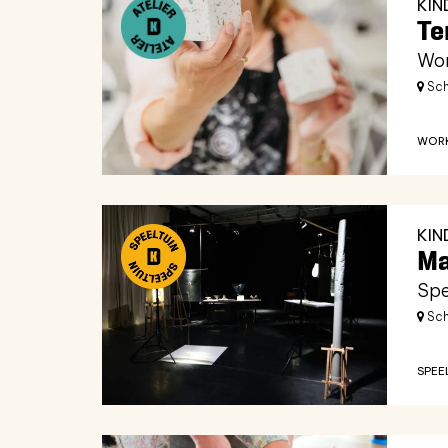
KI
Te
Wor
Sch
WOR
KI
Ma
Spe
Sch
SPEE