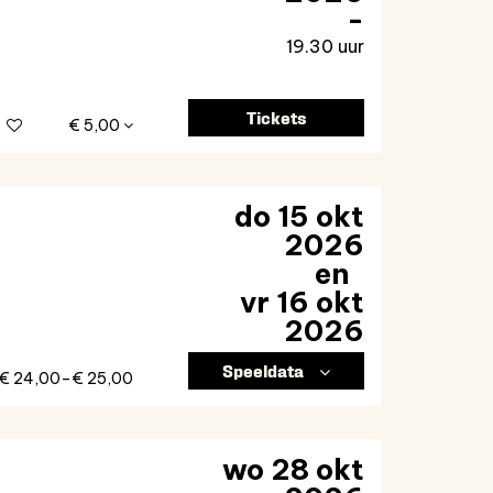
19.30 uur
Tickets
€ 5,00
do 15 okt
2026
en
vr 16 okt
2026
Speeldata
€ 24,00–€ 25,00
wo 28 okt