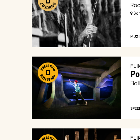
Roa
Sch
MUZI
FLI
Po
Bal
SPEE
FLI