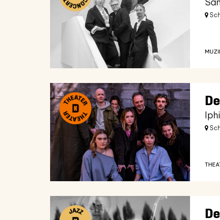
Sam
Sch
MUZI
De
Iph
Sch
THEA
De