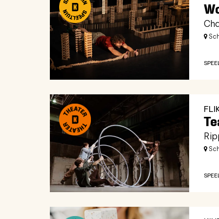
Wo
Cha
Sch
SPEE
FLI
Te
Rip
Sch
SPEE