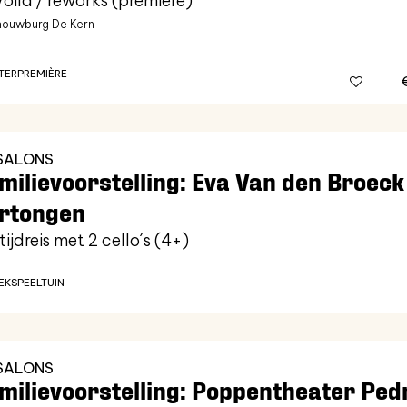
Voilà / reworks (première)
ouwburg De Kern
TER
PREMIÈRE
SALONS
milievoorstelling: Eva Van den Broeck
rtongen
tijdreis met 2 cello´s (4+)
EK
SPEELTUIN
SALONS
milievoorstelling: Poppentheater Ped