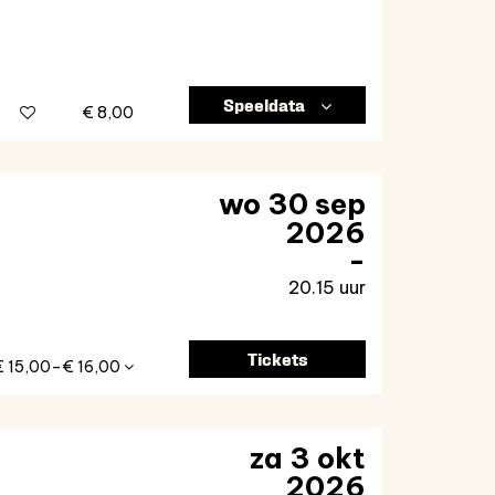
Speeldata
€ 8,00
wo 30 sep
2026
20.15 uur
Tickets
€ 15,00–€ 16,00
za 3 okt
2026