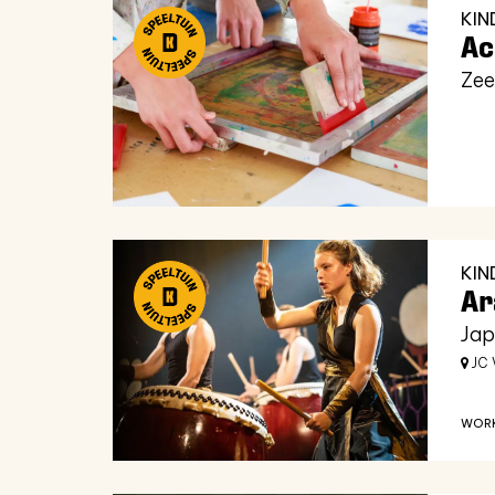
KI
Ac
Zee
KI
Ar
Jap
JC V
WOR