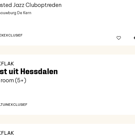
sted Jazz Cluboptreden
ouwburg De Kern
EK
EXCLUSIEF
KFLAK
st uit Hessdalen
lroom (5+)
LTUIN
EXCLUSIEF
KFLAK