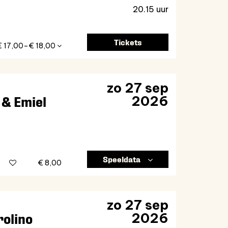
20.15 uur
Tickets
€ 17,00–€ 18,00
zo 27 sep
2026
 & Emiel
Speeldata
€ 8,00
zo 27 sep
2026
rolino