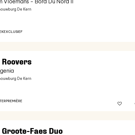
 Vloemans - Bord Du Nord II
ouwburg De Kern
EK
EXCLUSIEF
 Roovers
igenia
ouwburg De Kern
TER
PREMIÈRE
 Groote-Faes Duo