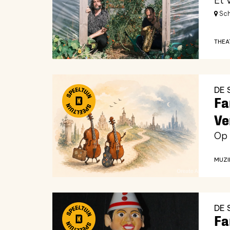
Et 
Sch
THEA
DE 
Fa
Ve
Op 
MUZI
DE 
Fa