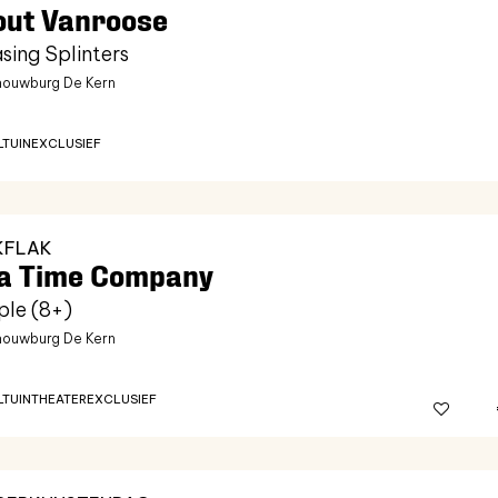
ut Vanroose
sing Splinters
ouwburg De Kern
LTUIN
EXCLUSIEF
KFLAK
a Time Company
ple (8+)
ouwburg De Kern
LTUIN
THEATER
EXCLUSIEF