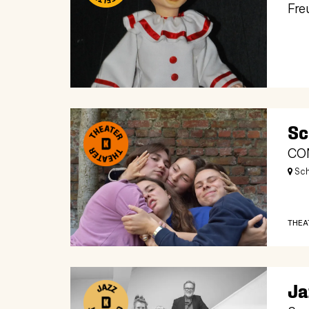
Fre
Sc
CO
Sch
THEA
Ja