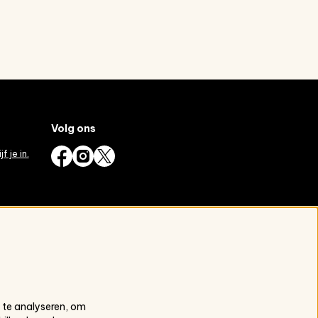
Volg ons
jf je in.
 te analyseren, om