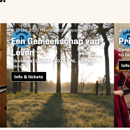
di 15 sep 2026
Meerdere tijdstippen
di 10
Een Gemeenschap van
Pr
Leven
Damia
histo
Rik van der Linden - 2025 – NL – 59 min. –
Info
docu
Info & tickets