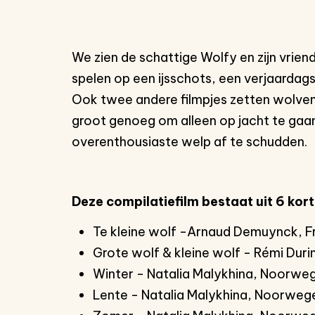
We zien de schattige Wolfy en zijn vriend
spelen op een ijsschots, een verjaardag
Inzoomen
Ook twee andere filmpjes zetten wolven i
groot genoeg om alleen op jacht te gaa
overenthousiaste welp af te schudden.
Deze compilatiefilm bestaat uit 6 kort
Te kleine wolf -Arnaud Demuynck, Fra
Grote wolf & kleine wolf - Rémi Durin,
Winter - Natalia Malykhina, Noorwe
Lente - Natalia Malykhina, Noorweg