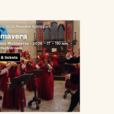
 nov 2026
Meerdere tijdstippen
imavera
no Michieletto - 2026 – IT – 110 min. –
risch drama
 & tickets