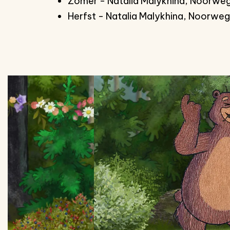
Zomer - Natalia Malykhina, Noorweg
Herfst - Natalia Malykhina, Noorwe
Overslaan