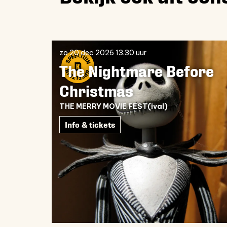
Overslaan
zo 20 dec 2026
13.30 uur
The Nightmare Before
Christmas
THE MERRY MOVIE FEST(ival)
Info & tickets