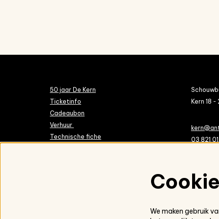
50 jaar De Kern
Schouwbu
Ticketinfo
Kern 18 - 
Cadeaubon
Verhuur
kern@an
Technische fiche
03 821 01
Vrijwilligers & ambassadeurs
Over De Kern
Met dank aan
Cooki
Toegankelijkheidsverklaring
Privacy policy
We maken gebruik van