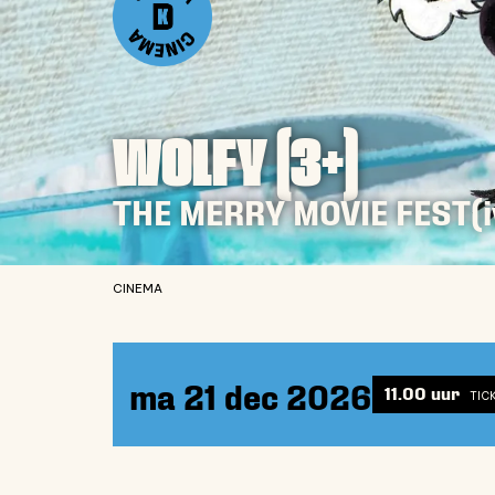
WOLFY (3+)
THE MERRY MOVIE FEST(i
CINEMA
ma 21 dec 2026
11.00 uur
TIC