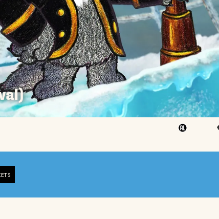
val)
KETS