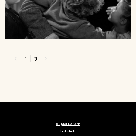
1
3
50 jaar De Kern
Ticketinfo