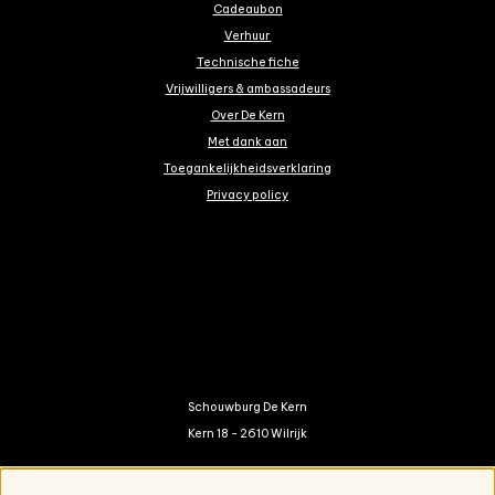
Cadeaubon
Verhuur
Technische fiche
Vrijwilligers & ambassadeurs
Over De Kern
Met dank aan
Toegankelijkheidsverklaring
Privacy policy
Schouwburg De Kern
Kern 18 - 2610 Wilrijk
kern@antwerpen.be