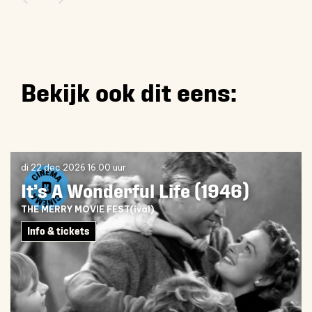
Bekijk ook dit eens:
Overslaan
di 22 dec 2026
16.00 uur
It’s A Wonderful Life (1946)
THE MERRY MOVIE FEST(ival)
Info & tickets