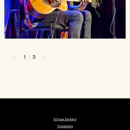
1
3
50 jaar De Kern
Ticketinfo