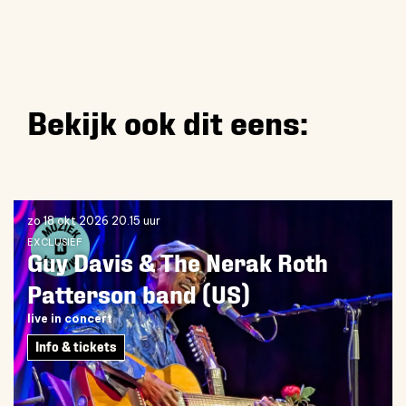
Bekijk ook dit eens:
Overslaan
zo 18 okt 2026
20.15 uur
EXCLUSIEF
Guy Davis & The Nerak Roth
Patterson band (US)
live in concert
Info & tickets