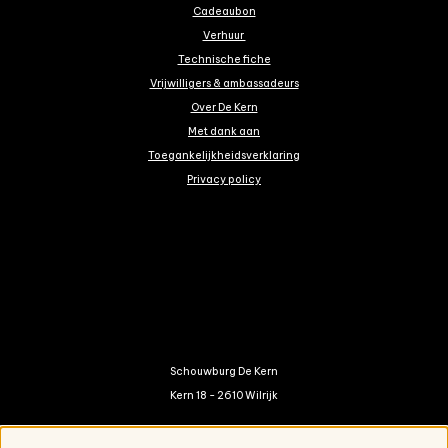
Cadeaubon
Verhuur
Technische fiche
Vrijwilligers & ambassadeurs
Over De Kern
Met dank aan
Toegankelijkheidsverklaring
Privacy policy
Schouwburg De Kern
Kern 18 - 2610 Wilrijk