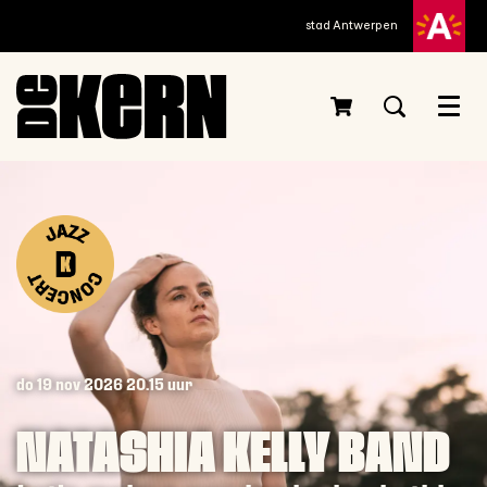
stad Antwerpen
Menu
do 19 nov 2026
20.15 uur
NATASHIA KELLY BAND