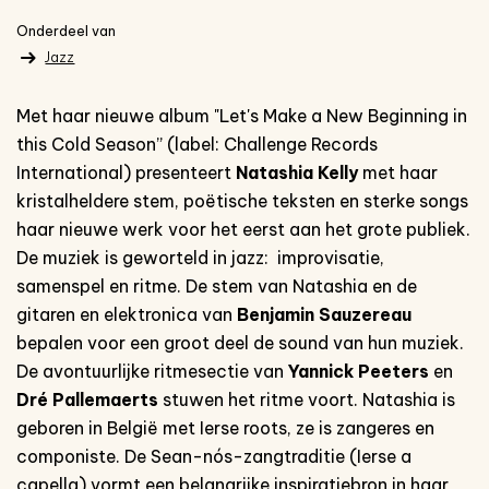
Onderdeel van
Jazz
Met haar nieuwe album "Let's Make a New Beginning in
this Cold Season” (label: Challenge Records
International) presenteert
Natashia Kelly
met haar
kristalheldere stem, poëtische teksten en sterke songs
haar nieuwe werk voor het eerst aan het grote publiek.
De muziek is geworteld in jazz: improvisatie,
samenspel en ritme. De stem van Natashia en de
gitaren en elektronica van
Benjamin Sauzereau
bepalen voor een groot deel de sound van hun muziek.
De avontuurlijke ritmesectie van
Yannick Peeters
en
Dré Pallemaerts
stuwen het ritme voort. Natashia is
geboren in België met Ierse roots, ze is zangeres en
componiste. De Sean-nós-zangtraditie (Ierse a
capella) vormt een belangrijke inspiratiebron in haar