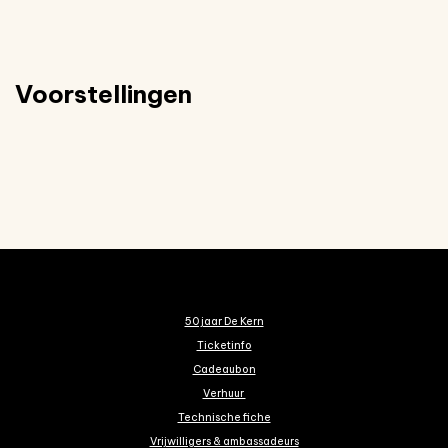
Voorstellingen
50 jaar De Kern
Ticketinfo
Cadeaubon
Verhuur
Technische fiche
Vrijwilligers & ambassadeurs