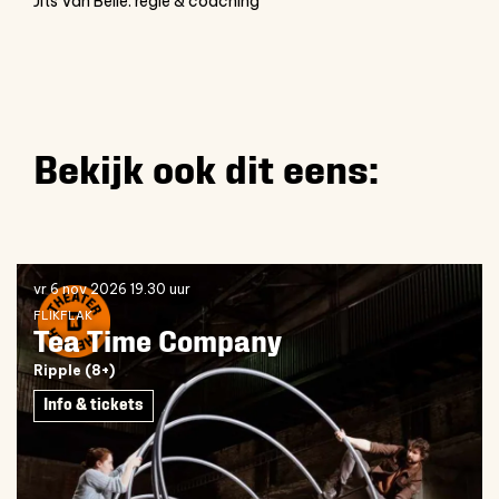
Jits Van Belle: regie & coaching
Bekijk ook dit eens:
Overslaan
vr 6 nov 2026
19.30 uur
FLIKFLAK
Tea Time Company
Ripple (8+)
Info & tickets