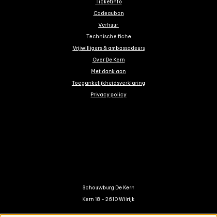
Ticketinfo
Cadeaubon
Verhuur
Technische fiche
Vrijwilligers & ambassadeurs
Over De Kern
Met dank aan
Toegankelijkheidsverklaring
Privacy policy
Schouwburg De Kern
Kern 18 - 2610 Wilrijk