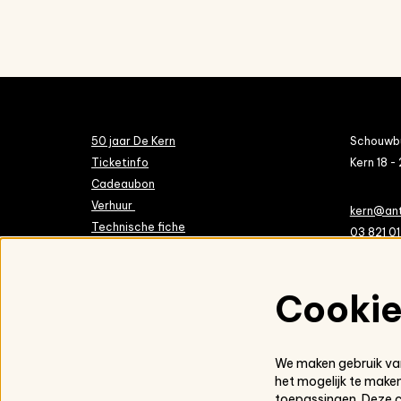
50 jaar De Kern
Schouwbu
Ticketinfo
Kern 18 - 
Cadeaubon
Verhuur
kern@an
Technische fiche
03 821 01
Vrijwilligers & ambassadeurs
Over De Kern
Met dank aan
Cooki
Toegankelijkheidsverklaring
Privacy policy
We maken gebruik van
het mogelijk te maken
toepassingen. Deze 