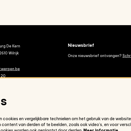
Nieuwsbrief
rg De Kern
2610 Wilrijk
Onze nieuwsbrief ontvangen?
Schri
twerpen.be
 20
es
 cookies en vergelijkbare technieken om het gebruik van de website
 content van derden af te beelden, zoals ook video’s, en voor versc
cookies worden ook geplaatst door derden.
Meer informatie…