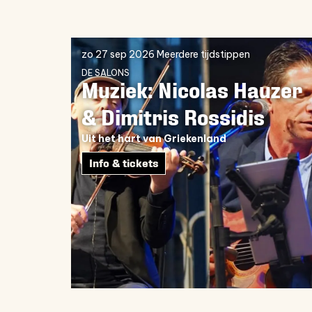
Overslaan
zo 27 sep 2026
Meerdere tijdstippen
DE SALONS
Muziek: Nicolas Hauzer
& Dimitris Rossidis
Uit het hart van Griekenland
Info & tickets