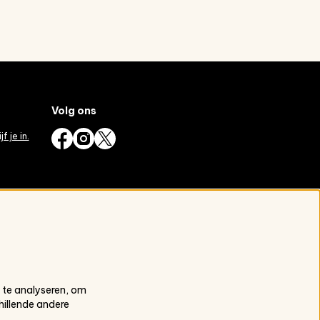
Volg ons
jf je in.
 te analyseren, om
hillende andere