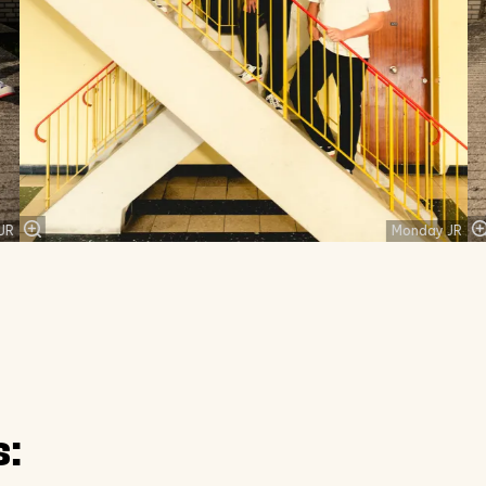
JR
Monday JR
s: