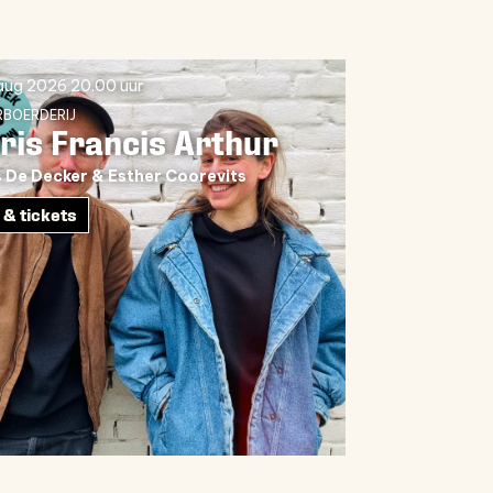
 aug 2026
20.00 uur
BOERDERIJ
oris Francis Arthur
s De Decker & Esther Coorevits
 & tickets