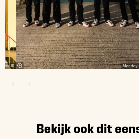
nday JR
Monday 
Bekijk ook dit een