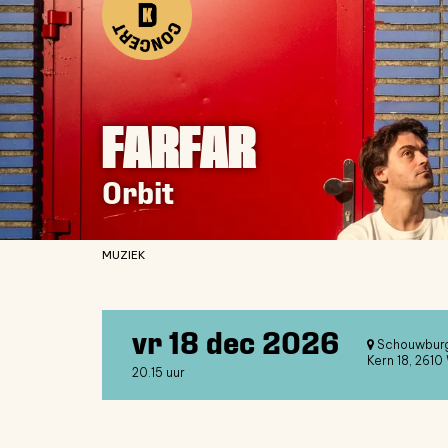
FARFAR
Orbit
MUZIEK
vr 18 dec 2026
Schouwburg
Kern 18, 2610 
20.15 uur