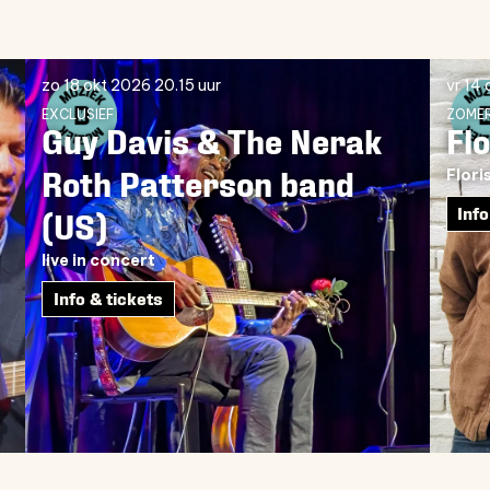
zo 18 okt 2026
20.15 uur
vr 14
EXCLUSIEF
ZOMER
Guy Davis & The Nerak
Fl
Roth Patterson band
Flori
Info
(US)
live in concert
Info & tickets