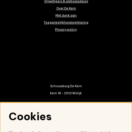
Vrijwilligers & ambassadeurs
Over De Kern
Met dank aan
Toegankelijkheidsverklaring
Privacy policy
Schouwburg De Kern
Kern 18 - 2610 Wilrijk
kern@antwerpen.be
Cookies
03 821 01 20