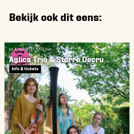
Bekijk ook dit eens:
Overslaan
zo 4 apr 2027
11.00 uur
Aglica Trio & Sterre Decru
Info & tickets