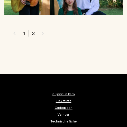
1
3
50 jaar De Kern
Ticketinfo
Cadeaubon
Verhuur
Technische fiche