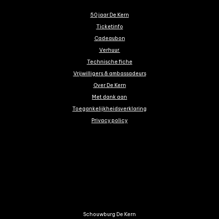
50 jaar De Kern
Ticketinfo
Cadeaubon
Verhuur
Technische fiche
Vrijwilligers & ambassadeurs
Over De Kern
Met dank aan
Toegankelijkheidsverklaring
Privacy policy
Schouwburg De Kern