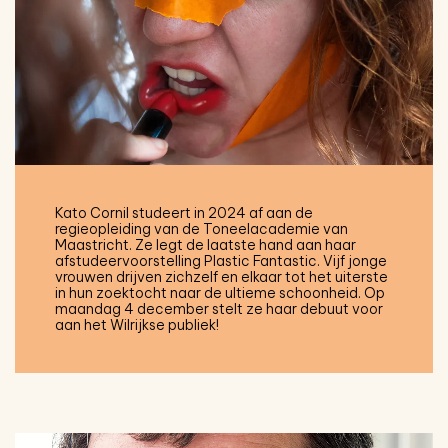
Kato Cornil studeert in 2024 af aan de
regieopleiding van de Toneelacademie van
Maastricht. Ze legt de laatste hand aan haar
afstudeervoorstelling Plastic Fantastic. Vijf jonge
vrouwen drijven zichzelf en elkaar tot het uiterste
in hun zoektocht naar de ultieme schoonheid. Op
maandag 4 december stelt ze haar debuut voor
aan het Wilrijkse publiek!