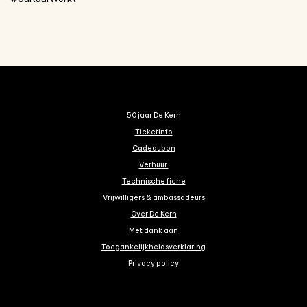
50 jaar De Kern
Ticketinfo
Cadeaubon
Verhuur
Technische fiche
Vrijwilligers & ambassadeurs
Over De Kern
Met dank aan
Toegankelijkheidsverklaring
Privacy policy