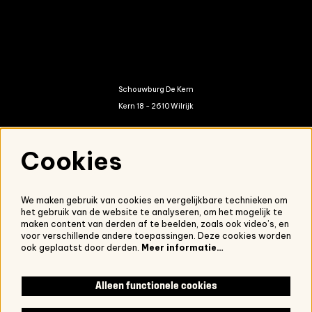
Schouwburg De Kern
Kern 18 - 2610 Wilrijk
kern@antwerpen.be
Cookies
03 821 01 20
We maken gebruik van cookies en vergelijkbare technieken om
het gebruik van de website te analyseren, om het mogelijk te
Nieuwsbrief
maken content van derden af te beelden, zoals ook video’s, en
voor verschillende andere toepassingen. Deze cookies worden
Onze nieuwsbrief ontvangen?
Schrijf je in.
ook geplaatst door derden.
Meer informatie…
Alleen functionele cookies
Volg ons