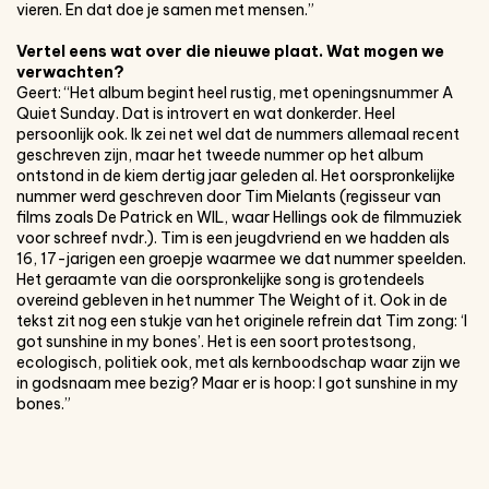
vieren. En dat doe je samen met mensen.”
Vertel eens wat over die nieuwe plaat. Wat mogen we
verwachten?
Geert: “Het album begint heel rustig, met openingsnummer A
Quiet Sunday. Dat is introvert en wat donkerder. Heel
persoonlijk ook. Ik zei net wel dat de nummers allemaal recent
geschreven zijn, maar het tweede nummer op het album
ontstond in de kiem dertig jaar geleden al. Het oorspronkelijke
nummer werd geschreven door Tim Mielants (regisseur van
films zoals De Patrick en WIL, waar Hellings ook de filmmuziek
voor schreef nvdr.). Tim is een jeugdvriend en we hadden als
16, 17-jarigen een groepje waarmee we dat nummer speelden.
Het geraamte van die oorspronkelijke song is grotendeels
overeind gebleven in het nummer The Weight of it. Ook in de
tekst zit nog een stukje van het originele refrein dat Tim zong: ‘I
got sunshine in my bones’. Het is een soort protestsong,
ecologisch, politiek ook, met als kernboodschap waar zijn we
in godsnaam mee bezig? Maar er is hoop: I got sunshine in my
bones.”