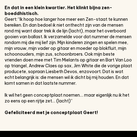
En dat in een klein kwartier. Het klinkt bijna zen-
boeddhistisch.
Geert: “Ik hoop hoe langer hoe meer een Zen-staat te kunnen
bereiken. En dan bedoel ik niet onthecht zijn van de mensen
rond mij want daar trek ik de lijn (lacht), maar het overboord
gooien van ballast. Ik verzamelde voor dat nummer de mensen
rondom mij die mij lief zijn. Mijn kinderen zingen en spelen mee,
mijn vrouw, mijn vader op gitaar en moeder op blokfluit, mijn
schoonouders, mijn zus, schoonbroers. Ook mijn beste
vrienden doen mee met Tim Mielants op gitaar en Bart Van Loo
op triangel, Andrew Claes op sax, Jim White die de vorige plaat
producete, sopraan Liesbeth Devos, enzovoort. Dat is wat
echt belangrijk is: die mensen wil ik dicht bij mij houden. En dat
komt samen in dat laatste nummer.
Ik wil het geen conceptplaat noemen… maar eigenlijk nu ik het
zo eens op een rijtje zet… (lacht)”
Gefeliciteerd met je conceptplaat Geert!