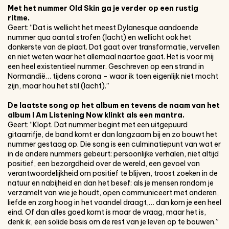
Met het nummer Old Skin ga je verder op een rustig
ritme.
Geert: “Dat is wellicht het meest Dylanesque aandoende
nummer qua aantal strofen (lacht) en wellicht ook het
donkerste van de plaat. Dat gaat over transformatie, vervellen
en niet weten waar het allemaal naartoe gaat. Het is voor mij
een heel existentieel nummer. Geschreven op een strand in
Normandië… tijdens corona – waar ik toen eigenlijk niet mocht
zijn, maar hou het stil (lacht).”
De laatste song op het album en tevens de naam van het
album I Am Listening Now klinkt als een mantra.
Geert: “Klopt. Dat nummer begint met een uitgepuurd
gitaarrifje, de band komt er dan langzaam bij en zo bouwt het
nummer gestaag op. Die song is een culminatiepunt van wat er
in de andere nummers gebeurt: persoonlijke verhalen, niet altijd
positief, een bezorgdheid over de wereld, een gevoel van
verantwoordelijkheid om positief te blijven, troost zoeken in de
natuur en nabijheid en dan het besef: als je mensen rondom je
verzamelt van wie je houdt, open communiceert met anderen,
liefde en zorg hoog in het vaandel draagt,… dan kom je een heel
eind. Of dan alles goed komt is maar de vraag, maar het is,
denk ik, een solide basis om de rest van je leven op te bouwen.”