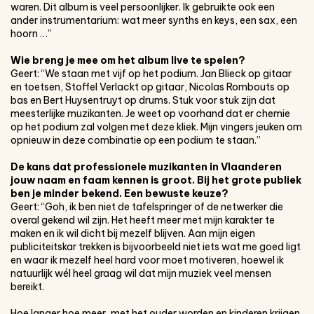
waren. Dit album is veel persoonlijker. Ik gebruikte ook een
ander instrumentarium: wat meer synths en keys, een sax, een
hoorn …”
Wie breng je mee om het album live te
spelen?
Geert: “We staan met vijf op het podium. Jan Blieck op gitaar
en toetsen, Stoffel Verlackt op gitaar, Nicolas Rombouts op
bas en Bert Huysentruyt op drums. Stuk voor stuk zijn dat
meesterlijke muzikanten. Je weet op voorhand dat er chemie
op het podium zal volgen met deze kliek. Mijn vingers jeuken om
opnieuw in deze combinatie op een podium te staan.”
De kans dat professionele muzikanten in
Vlaanderen
jouw naam en faam kennen
is groot. Bij het grote publiek
ben je
minder bekend. Een bewuste keuze?
Geert: “Goh, ik ben niet de tafelspringer of de netwerker die
overal gekend wil zijn. Het heeft meer met mijn karakter te
maken en ik wil dicht bij mezelf blijven. Aan mijn eigen
publiciteitskar trekken is bijvoorbeeld niet iets wat me goed ligt
en waar ik mezelf heel hard voor moet motiveren, hoewel ik
natuurlijk wél heel graag wil dat mijn muziek veel mensen
bereikt.
Hoe langer hoe meer, met het ouder worden en kinderen krijgen,