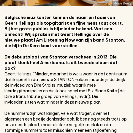
Marie Bouly
Belgische muzikanten kennen de naam en faam van
Geert Hellings als topgitarist en fijne mens tout court.
Bij het grote publiek is hij minder bekend. Wat een
onrecht! Wij spraken met Geert Hellings over de
nieuwe plaat I Am Listening Now van zijn band Stanton,
die hij in De Kern komt voorstellen.
De debuutplaat van Stanton verscheen
in 2013. Die
plaat klonk heel Americana.
Is dit tweede album dat
ook?
Geert Hellings: “Minder, maar het is weliswaar in dat continuüm
dat ik speel. In dat eerste STANTON-album hoorde je duidelijk
de invloed van Dire Straits, muziek waar ik mee
leerde gitaarspelen en die ik ook speel met Six Blade Knife (de
Dire Straits tribute groep van Hellings, nvdr.). Die
invloeden zitten wat minder in deze nieuwe plaat.
De nummers zijn wat langer, vele wat trager, over het
algemeen een beetje donkerder ook. Ik ben nog steeds trots op
onze eerste plaat, maar als ik ze vergelijk merk ik nu dat
sommige nummers toen misschien meer een stijloefening