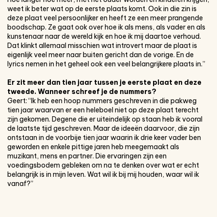
weet ik beter wat op de eerste plaats komt. Ook in die zin is
deze plaat veel persoonlijker en heeft ze een meer prangende
boodschap. Ze gaat ook over hoe ik als mens, als vader en als
kunstenaar naar de wereld kijk en hoe ik mij daartoe verhoud.
Dat klinkt allemaal misschien wat introvert maar de plaat is
eigenlijk veel meer naar buiten gericht dan de vorige. En de
lyrics nemen in het geheel ook een veel belangrijkere plaats in.”
Er zit meer dan tien jaar tussen je
eerste plaat en deze
tweede. Wanneer
schreef je de nummers?
Geert: “Ik heb een hoop nummers geschreven in die pakweg
tien jaar waarvan er een heleboel niet op deze plaat terecht
zijn gekomen. Degene die er uiteindelijk op staan heb ik vooral
de laatste tijd geschreven. Maar de ideeën daarvoor, die zijn
ontstaan in de voorbije tien jaar waarin ik drie keer vader ben
geworden en enkele pittige jaren heb meegemaakt als
muzikant, mens en partner. Die ervaringen zijn een
voedingsbodem gebleken om na te denken over wat er echt
belangrijk is in mijn leven. Wat wil ik bij mij houden, waar wil ik
vanaf?”