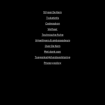
50 jaar De Kern
Ticketinfo
Cadeaubon
Verhuur
Technische fiche
Vrijwilligers & ambassadeurs
Over De Kern
Met dank aan
Toegankelijkheidsverklaring
Privacy policy