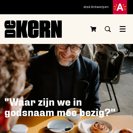
stad Antwerpen
Menu
"Waar zijn we in
godsnaam mee bezig?"