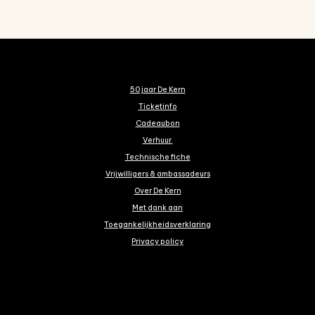
50 jaar De Kern
Ticketinfo
Cadeaubon
Verhuur
Technische fiche
Vrijwilligers & ambassadeurs
Over De Kern
Met dank aan
Toegankelijkheidsverklaring
Privacy policy