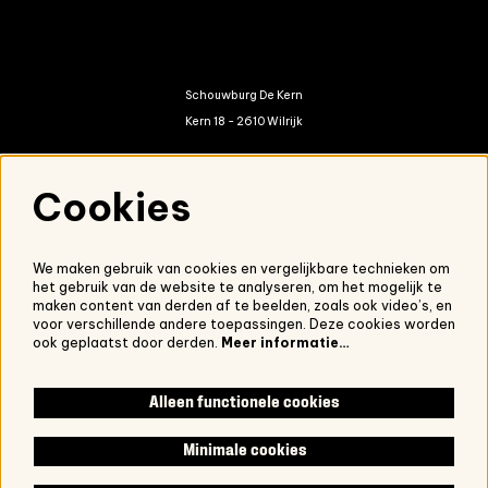
Schouwburg De Kern
Kern 18 - 2610 Wilrijk
kern@antwerpen.be
Cookies
03 821 01 20
We maken gebruik van cookies en vergelijkbare technieken om
het gebruik van de website te analyseren, om het mogelijk te
Nieuwsbrief
maken content van derden af te beelden, zoals ook video’s, en
voor verschillende andere toepassingen. Deze cookies worden
Onze nieuwsbrief ontvangen?
Schrijf je in.
ook geplaatst door derden.
Meer informatie…
Alleen functionele cookies
Volg ons
Minimale cookies