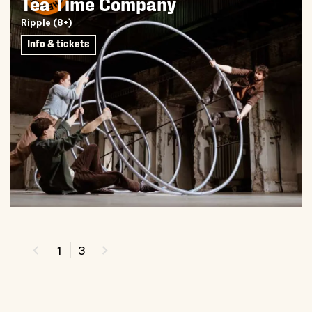
Tea Time Company
Ripple (8+)
Info & tickets
1
3