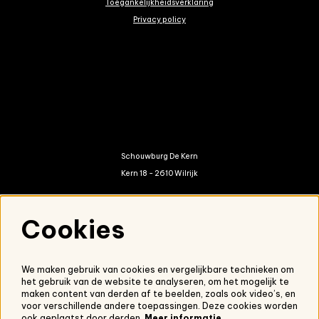
Toegankelijkheidsverklaring
Privacy policy
Schouwburg De Kern
Kern 18 - 2610 Wilrijk
kern@antwerpen.be
Cookies
03 821 01 20
We maken gebruik van cookies en vergelijkbare technieken om
het gebruik van de website te analyseren, om het mogelijk te
Nieuwsbrief
maken content van derden af te beelden, zoals ook video’s, en
voor verschillende andere toepassingen. Deze cookies worden
Onze nieuwsbrief ontvangen?
Schrijf je in.
ook geplaatst door derden.
Meer informatie…