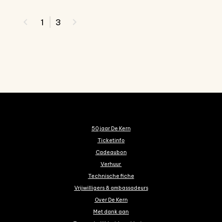
1
3
50 jaar De Kern
Ticketinfo
Cadeaubon
Verhuur
Technische fiche
Vrijwilligers & ambassadeurs
Over De Kern
Met dank aan