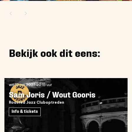
Bekijk ook dit eens:
Overslaan
wo 13 jan 2027
20.15 uur
Sam Joris / Wout Gooris
Roasted Jazz Cluboptreden
Info & tickets