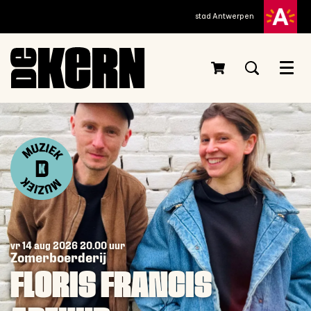
stad Antwerpen
Menu
vr 14 aug 2026
20.00 uur
Zomerboerderij
FLORIS FRANCIS