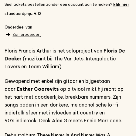
Snel tickets bestellen zonder een account aan te maken?
klik hier
standaardprijs: € 12
Onderdeel van
Zomerboerderij
Floris Francis Arthur is het soloproject van
Floris De
Decke
r (muzikant bij The Van Jets, Intergalactic
Lovers en Team William).
Gewapend met enkel zijn gitaar en bijgestaan
door
Esther Coorevits
op altviool mikt hij recht op
het hart met doodeerlijke, breekbare nummers. Zijn
songs baden in een donkere, melancholische lo-fi
indiefolk sfeer met invloeden uit country en
90’s indierock. Denk Alex G meets Ennio Morricone.
Debuutalbum There Never Is And Never Was A