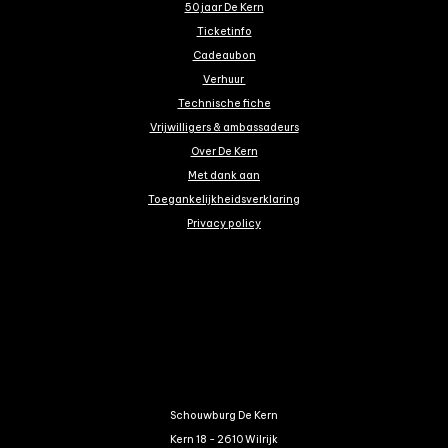
50 jaar De Kern
Ticketinfo
Cadeaubon
Verhuur
Technische fiche
Vrijwilligers & ambassadeurs
Over De Kern
Met dank aan
Toegankelijkheidsverklaring
Privacy policy
Schouwburg De Kern
Kern 18 - 2610 Wilrijk