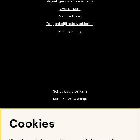
Vrijwilligers & ambassadeurs
Over De Kern
Met dank aan
Toegankelijkheidsverklaring
Privacy policy
Schouwburg De Kern
Kern 18 - 2610 Wilrijk
kern@antwerpen.be
Cookies
03 821 01 20