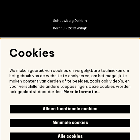
Schouwburg De Kern
Kern 18 - 2610 Wilrijk
kern@antwerpen.be
Cookies
03 821 01 20
We maken gebruik van cookies en vergelijkbare technieken om
het gebruik van de website te analyseren, om het mogelijk te
Nieuwsbrief
maken content van derden af te beelden, zoals ook video’s, en
voor verschillende andere toepassingen. Deze cookies worden
Onze nieuwsbrief ontvangen?
Schrijf je in.
ook geplaatst door derden.
Meer informatie…
Alleen functionele cookies
Volg ons
Minimale cookies
Alle cookies