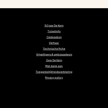
50 jaar De Kern
Ticketinfo
Cadeaubon
Verhuur
Technische fiche
Vrijwilligers & ambassadeurs
Over De Kern
Met dank aan
Toegankelijkheidsverklaring
Privacy policy