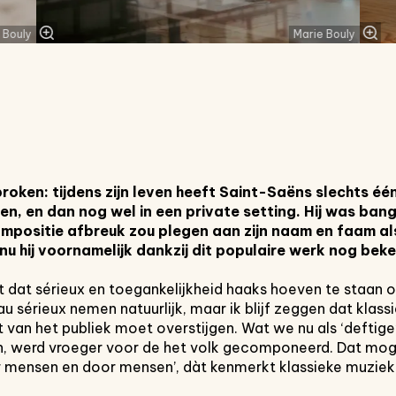
 Bouly
Marie Bouly
roken: tijdens
zijn leven heeft Saint-Saëns
slechts éé
en, en dan nog
wel in een private setting. Hij was
bang
ompositie afbreuk zou
plegen aan zijn naam en faam a
nu hij
voornamelijk dankzij dit populaire
werk nog beken
et dat sérieux en toegankelijkheid haaks hoeven te staan o
u sérieux nemen natuurlijk, maar ik blijf zeggen dat klas
t van het publiek moet overstijgen. Wat we nu als ‘deftige
 werd vroeger voor de het volk gecomponeerd. Dat moge
r mensen en door mensen’, dàt kenmerkt klassieke muziek