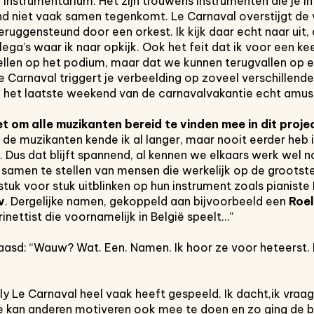
 instrumentarium. Het zijn trouwens instrumenten die je in
 niet vaak samen tegenkomt. Le Carnaval overstijgt de
geruggensteund door een orkest. Ik kijk daar echt naar uit
ega’s waar ik naar opkijk. Ook het feit dat ik voor een kee
tellen op het podium, maar dat we kunnen terugvallen op 
Le Carnaval triggert je verbeelding op zoveel verschillende
 het laatste weekend van de carnavalvakantie echt amuse
et om alle
muzikanten bereid te vinden mee in
dit proje
n de muzikanten kende ik al langer, maar nooit eerder heb
Dus dat blijft spannend, al kennen we elkaars werk wel na
samen te stellen van mensen die werkelijk op de grootst
tuk voor stuk uitblinken op hun instrument zoals pianiste
v
. Dergelijke namen, gekoppeld aan bijvoorbeeld een
Roe
rinettist die voornamelijk in België speelt…”
rbaasd: “Wauw? Wat. Een. Namen. Ik hoor ze voor heteerst.
Inzoomen
Lily Le Carnaval heel vaak heeft gespeeld. Ik dacht,ik vraag
kan anderen motiveren ook mee te doen en zo ging de bal