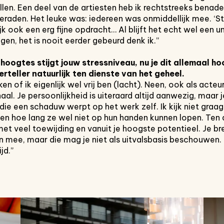
ollen. Een deel van de artiesten heb ik rechtstreeks benad
eraden. Het leuke was: iedereen was onmiddellijk mee. ‘S
lijk ook een erg fijne opdracht… Al blijft het echt wel een
en, het is nooit eerder gebeurd denk ik.”
 hoogtes stijgt
jouw stressniveau, nu je dit allemaal
hoo
erteller natuurlijk ten dienste van
het geheel.
ken of ik eigenlijk wel vrij ben (lacht). Neen, ook als acteur 
aal. Je persoonlijkheid is uiteraard altijd aanwezig, maar 
ie een schaduw werpt op het werk zelf. Ik kijk niet graag
 en hoe lang ze wel niet op hun handen kunnen lopen. Ten 
et veel toewijding en vanuit je hoogste potentieel. Je bre
n mee, maar die mag je niet als uitvalsbasis beschouwen. 
jd.”