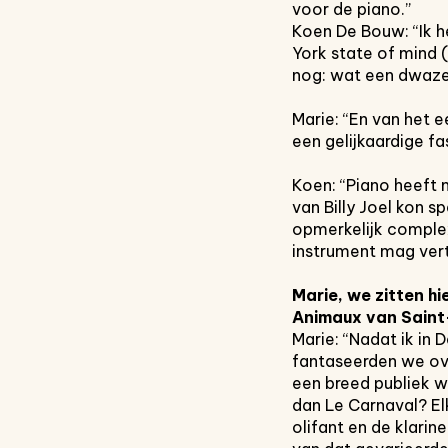
voor de piano.”
Koen De Bouw: “Ik he
York state of mind (
nog: wat een dwaze 
Marie: “En van het 
een gelijkaardige fa
Koen: “Piano heeft m
van Billy Joel kon 
opmerkelijk complex 
instrument mag verto
Marie, we zitten h
Animaux van Saint
Marie: “Nadat ik in
fantaseerden we ove
een breed publiek w
dan Le Carnaval? El
olifant en de klari