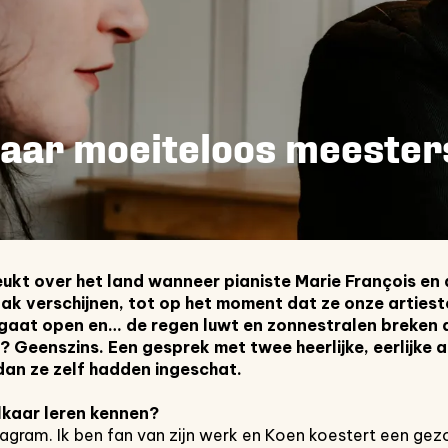
baar moeiteloos meeste
ukt over het land wanneer pianiste Marie François en
k verschijnen, tot op het moment dat ze onze arties
 gaat open en… de regen luwt en
zonnestralen breken 
 Geenszins. Een gesprek met twee heerlijke, eerlijke a
 dan ze zelf hadden ingeschat.
elkaar leren kennen?
stagram. Ik ben fan van zijn werk en Koen koestert een gez