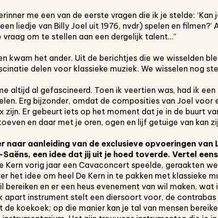
rinner me een van de eerste vragen die ik je stelde: ‘Kan 
een liedje van Billy Joel uit 1976, nvdr) spelen en filmen?’
vraag om te stellen aan een dergelijk talent…”
een kwam het ander. Uit de berichtjes die we wisselden ble
scinatie delen voor klassieke muziek. We wisselen nog stee
e altijd al gefascineerd. Toen ik veertien was, had ik een
spelen. Erg bijzonder, omdat de composities van Joel voo
zijn. Er gebeurt iets op het moment dat je in de buurt van
even en daar met je oren, ogen en lijf getuige van kan zij
ier naar aanleiding
van de exclusieve opvoeringen van
-
Saëns, een idee dat jij uit je hoed
toverde. Vertel eens.
 De Kern vorig jaar een Cavaconcert speelde, geraakten we
r het idee om heel De Kern in te pakken met klassieke muz
il bereiken en er een heus evenement van wil maken, wat i
k apart instrument stelt een diersoort voor, de contrabas 
net de koekoek; op die manier kan je tal van mensen bereik