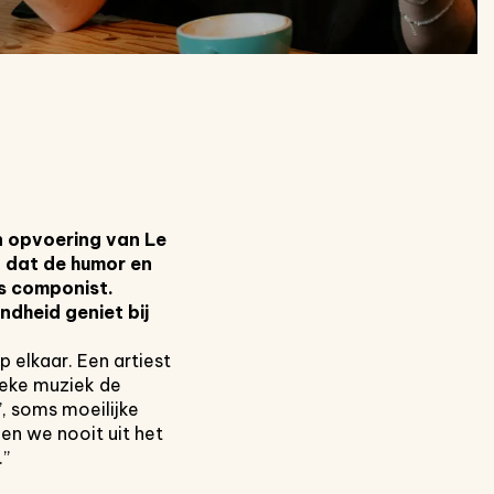
n opvoering van Le
 dat de humor en
ls
componist.
dheid geniet bij
p elkaar. Een artiest
sieke muziek de
’, soms moeilijke
n we nooit uit het
.”