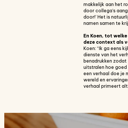
makkelijk aan het r
door collega’s aang
door!’ Het is natuur
namen samen te krijg
En Koen, tot welke
deze context als
v
Koen: “Ik ga eens kij
dienste van het verh
benadrukken zodat d
uitstralen hoe goed
een verhaal doe je m
wereld en ervaringe
verhaal primeert alti
Overslaan