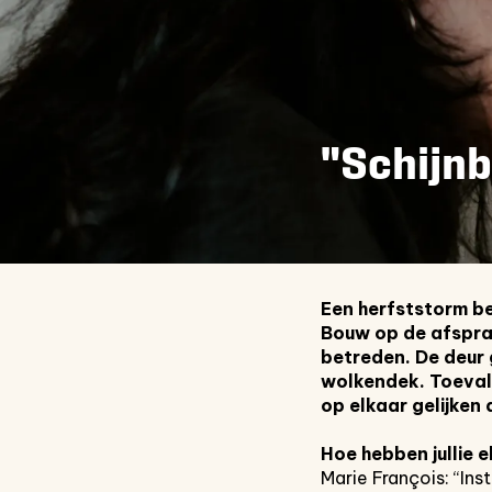
"Schijn
Een herfststorm be
Bouw op de afspraa
betreden. De deur
wolkendek. Toeval?
op elkaar gelijken
Hoe hebben jullie 
Marie François: “In