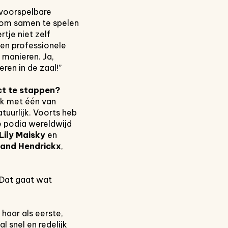
 voorspelbare
, om samen te spelen
rtje niet zelf
een professionele
 manieren. Ja,
ren in de zaal!”
ct te stappen?
 ik met één van
tuurlijk. Voorts heb
e podia wereldwijd
Lily Maisky
en
land Hendrickx
,
 Dat gaat wat
 haar als eerste,
 snel en redelijk