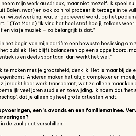
 Ik neem mijn werk au sérieux, maar niet mezelf. Ik speel nu
 Balen, nvdr) en ook zo’n rol probeer ik terdege in te vull
s een wisselwerking, wat er gecreëerd wordt op het podiu
t. ” (Tot Marie) “Ik vind het heel straf hoe jij telkens w
lf en via je muziek – zo belangrijk is dat.”
in het begin van mijn carrière een bewuste beslissing om 
t publiek. Het blijft balanceren op een slappe koord, maa
tiek is en deels spontaan, dan werkt het wel.”
k te maken met je grootsheid, denk ik. Het is maar bij de
tegenkomt. Anderen maken het altijd complexer en moeilij
zij maakt haar werk transparant, wat ze alleen maar kan 
oemelijk veel jaren studie en toewijding. Ik noem dat ‘het 
hap’, dat je alleen bij heel grote artiesten vindt.”
 opvoeringen, een
’s avonds en een familiematinee.
Verw
ervaringen?
n de zaal gaat verschillen.”