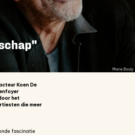
rschap"
Marie Bouly
 acteur Koen De
tenfoyer
door het
rtiesten die meer
onde fascinatie