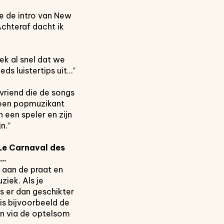
je de intro van New
 Achteraf dacht ik
ek al snel dat we
ds luistertips uit…”
 vriend die de songs
r een popmuzikant
 een speler en zijn
n.”
Le Carnaval des
..
 aan de praat en
iek. Als je
s er dan geschikter
is bijvoorbeeld de
en via de optelsom