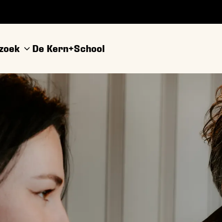
ezoek
De Kern+
School