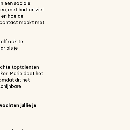
 in een sociale
en, met hart en ziel.
m en hoe de
eer contact maakt met
zelf ook te
r als je
 echte toptalenten
ker, Marie doet het
omdat dit het
schijnbare
achten jullie je