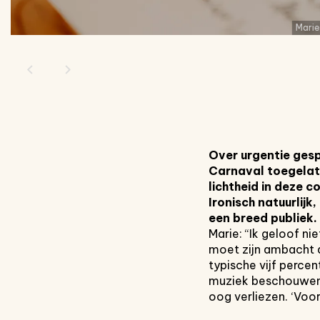
Marie
Over urgentie gesp
Carnaval toegelat
lichtheid
in deze c
Ironisch natuurlijk, 
een
breed publiek.
Marie: “Ik geloof ni
moet zijn ambacht a
typische vijf percen
muziek beschouwen,
oog verliezen. ‘Voo