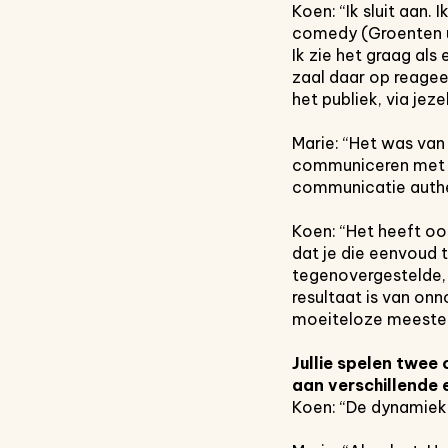
Koen: “Ik sluit aan.
comedy (Groenten uit
Ik zie het graag al
zaal daar op reageer
het publiek, via jeze
Marie: “Het was van 
communiceren met he
communicatie authen
Koen: “Het heeft oo
dat je die eenvoud 
tegenovergestelde, 
resultaat is van onn
moeiteloze meestersc
Jullie spelen twee
aan verschillende
Koen: “De dynamiek i