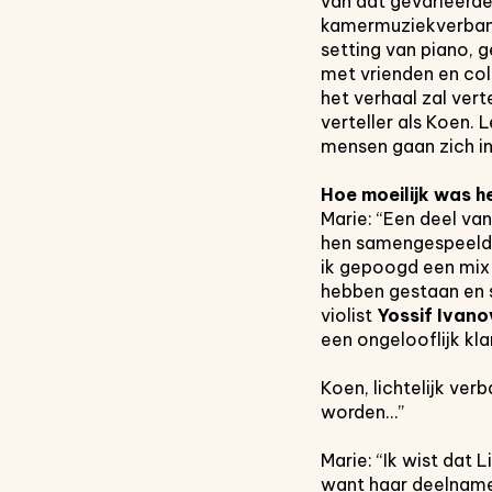
van dat gevarieerde
kamermuziekverband
setting van piano, 
met vrienden en coll
het verhaal zal ver
verteller als Koen. 
mensen gaan zich in
Hoe moeilijk was h
Marie: “Een deel va
hen samengespeeld. 
ik gepoogd een mix 
hebben gestaan en s
violist
Yossif Ivano
een ongelooflijk kla
Koen, lichtelijk ve
worden…”
Marie: “Ik wist dat 
want haar deelname 