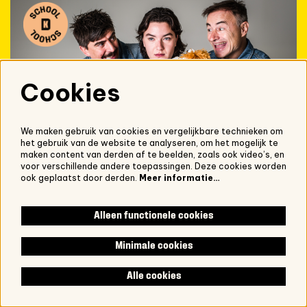
Cookies
We maken gebruik van cookies en vergelijkbare technieken om
het gebruik van de website te analyseren, om het mogelijk te
maken content van derden af te beelden, zoals ook video’s, en
voor verschillende andere toepassingen. Deze cookies worden
do 29 okt 2026
Meerdere tijdstippen
ook geplaatst door derden.
Meer informatie…
SCHOOL
Prinses Nee
Alleen functionele cookies
Mona Lahousse, Jonas Leemans en Dimitri Leue
Schouwburg De Kern
Minimale cookies
SCHOOL
Alle cookies