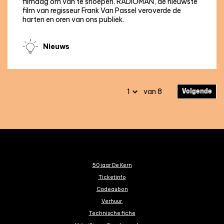
filmdag om van te snoepen. RADIOMAN, de nieuwste
film van regisseur Frank Van Passel veroverde de
harten en oren van ons publiek.
Nieuws
Volgende
van 8
50 jaar De Kern
Ticketinfo
Cadeaubon
Verhuur
Technische fiche