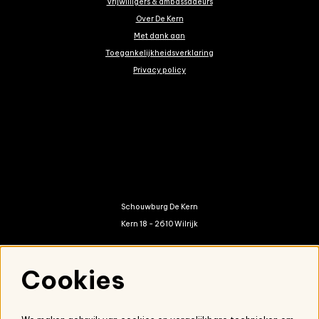
Vrijwilligers & ambassadeurs
Over De Kern
Met dank aan
Toegankelijkheidsverklaring
Privacy policy
Schouwburg De Kern
Kern 18 - 2610 Wilrijk
kern@antwerpen.be
Cookies
03 821 01 20