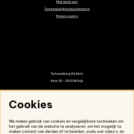
Met dank aan
Toegankelijkheidsverklaring
Privacy policy
Schouwburg De Kern
Kern 18 - 2610 Wilrijk
kern@antwerpen.be
Cookies
03 821 01 20
We maken gebruik van cookies en vergelijkbare technieken om
het gebruik van de website te analyseren, om het mogelijk te
Nieuwsbrief
maken content van derden af te beelden, zoals ook video’s, en