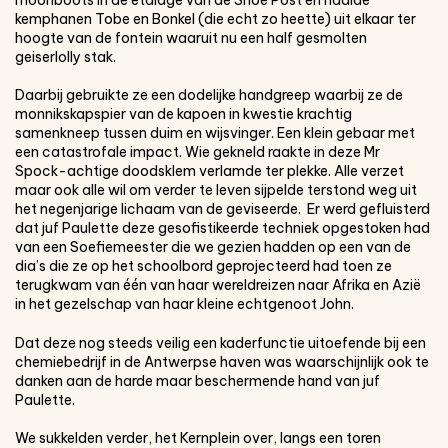
kemphanen Tobe en Bonkel (die echt zo heette) uit elkaar ter
hoogte van de fontein waaruit nu een half gesmolten
geiserlolly stak.
Daarbij gebruikte ze een dodelijke handgreep waarbij ze de
monnikskapspier van de kapoen in kwestie krachtig
samenkneep tussen duim en wijsvinger. Een klein gebaar met
een catastrofale impact. Wie gekneld raakte in deze Mr
Spock-achtige doodsklem verlamde ter plekke. Alle verzet
maar ook alle wil om verder te leven sijpelde terstond weg uit
het negenjarige lichaam van de geviseerde. Er werd gefluisterd
dat juf Paulette deze gesofistikeerde techniek opgestoken had
van een Soefiemeester die we gezien hadden op een van de
dia’s die ze op het schoolbord geprojecteerd had toen ze
terugkwam van één van haar wereldreizen naar Afrika en Azië
in het gezelschap van haar kleine echtgenoot John.
Dat deze nog steeds veilig een kaderfunctie uitoefende bij een
chemiebedrijf in de Antwerpse haven was waarschijnlijk ook te
danken aan de harde maar beschermende hand van juf
Paulette.
We sukkelden verder, het Kernplein over, langs een toren