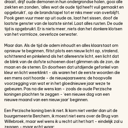
draait, drijf oude demonen in hun ondergrondse holen, gooi alle
ziekten en zonden, ‘alles wat de oude tijd heeft vuil gemaakt en
opgebruikt’, op de brandstapel tot er niks meer van overblijft.
Pook geen vuur meer op uit oude as, laat het sissen, doof de
laatste genster van de laatste sintel. Laat alles rusten. De oude
tijd is opgebruikt. Er is niets meer, niets dan het donkere klotsen
van het vormloze, oeverloze oerwater.
Maar dan. Als de tijd de adem inhoudt en alles klaarstaat om
opnieuw te beginnen, flitst plots een nieuw licht op, stralend,
schitterend en pinkelend als het allereerste licht, een licht dat
de blink van de dofste schoenen doet glimmen als de zon, de
maan en de sterren. En doorheen dat uitdijende gefonkel van
kleur en licht weerklinkt - als waren het de eerste woorden die
een mens ooit hoorde - de nieuwjaarswens: de hoopvolle
voorzegging van wat er in het gloednieuwe jaar weze te
gebeuren. Pas na die wens kan - zoals de oude Perzische
koningen plachten te zeggen - ‘een nieuwe dag van een
nieuwe maand van een nieuw jaar’ beginnen.
Een Perzische koning ben ik niet. Ik kom niet verder dan uit de
buurgemeente Berchem, ik moest niet eens over de Brug van
Willebroek, maar wel wens ik u recht uit het hart - eindelijk zal u
zeggen - maar echt waar: