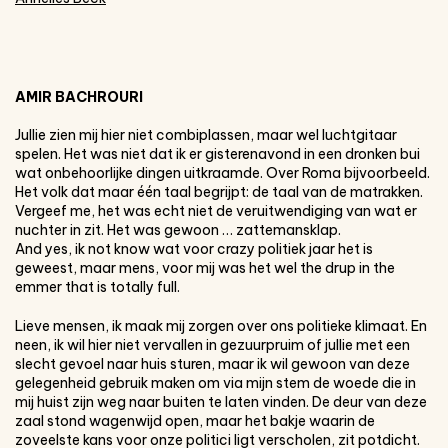
AMIR BACHROURI
Jullie zien mij hier niet combiplassen, maar wel luchtgitaar
spelen. Het was niet dat ik er gisterenavond in een dronken bui
wat onbehoorlijke dingen uitkraamde. Over Roma bijvoorbeeld.
Het volk dat maar één taal begrijpt: de taal van de matrakken.
Vergeef me, het was echt niet de veruitwendiging van wat er
nuchter in zit. Het was gewoon … zattemansklap.
And yes, ik not know wat voor crazy politiek jaar het is
geweest, maar mens, voor mij was het wel the drup in the
emmer that is totally full.
Lieve mensen, ik maak mij zorgen over ons politieke klimaat. En
neen, ik wil hier niet vervallen in gezuurpruim of jullie met een
slecht gevoel naar huis sturen, maar ik wil gewoon van deze
gelegenheid gebruik maken om via mijn stem de woede die in
mij huist zijn weg naar buiten te laten vinden. De deur van deze
zaal stond wagenwijd open, maar het bakje waarin de
zoveelste kans voor onze politici ligt verscholen, zit potdicht.