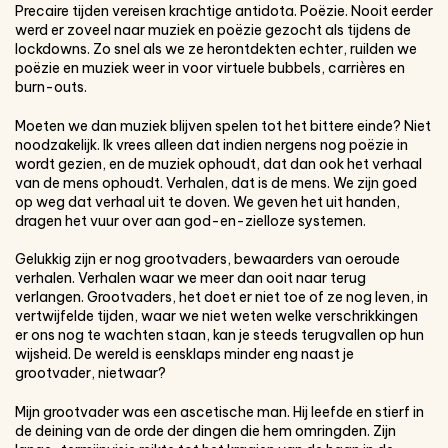
Precaire tijden vereisen krachtige antidota. Poëzie. Nooit eerder
werd er zoveel naar muziek en poëzie gezocht als tijdens de
lockdowns. Zo snel als we ze herontdekten echter, ruilden we
poëzie en muziek weer in voor virtuele bubbels, carrières en
burn-outs.
Moeten we dan muziek blijven spelen tot het bittere einde? Niet
noodzakelijk. Ik vrees alleen dat indien nergens nog poëzie in
wordt gezien, en de muziek ophoudt, dat dan ook het verhaal
van de mens ophoudt. Verhalen, dat is de mens. We zijn goed
op weg dat verhaal uit te doven. We geven het uit handen,
dragen het vuur over aan god-en-zielloze systemen.
Gelukkig zijn er nog grootvaders, bewaarders van oeroude
verhalen. Verhalen waar we meer dan ooit naar terug
verlangen. Grootvaders, het doet er niet toe of ze nog leven, in
vertwijfelde tijden, waar we niet weten welke verschrikkingen
er ons nog te wachten staan, kan je steeds terugvallen op hun
wijsheid. De wereld is eensklaps minder eng naast je
grootvader, nietwaar?
Mijn grootvader was een ascetische man. Hij leefde en stierf in
de deining van de orde der dingen die hem omringden. Zijn