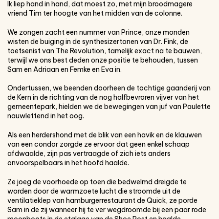
Ik liep hand in hand, dat moest zo, met mijn broodmagere
vriend Tim ter hoogte van het midden van de colonne.
We zongen zacht een nummer van Prince, onze monden
wisten de buiging in de synthesizertonen van Dr. Fink, de
toetsenist van The Revolution, tamelijk exact na te bauwen,
terwijl we ons best deden onze positie te behouden, tussen
Sam en Adriaan en Femke en Eva in.
Ondertussen, we beenden doorheen de tochtige gaanderij van
de Kern in de richting van de nog halfbevroren vijver van het
gemeentepark, hielden we de bewegingen van juf van Paulette
nauwlettend in het oog.
Als een herdershond met de blik van een havik en de klauwen
van een condor zorgde ze ervoor dat geen enkel schaap
afdwaalde, zijn pas vertraagde of zich iets anders
onvoorspelbaars in het hoofd haalde.
Ze joeg de voorhoede op toen die bedwelmd dreigde te
worden door de warmzoete lucht die stroomde uit de
ventilatieklep van hamburgerrestaurant de Quick, ze porde
Sam in de zij wanneer hij te ver wegdroomde bij een paar rode
moonboots in de etalage van de Shoe Post en haalde