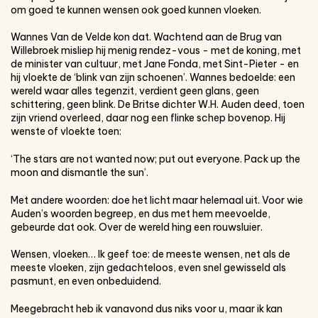
om goed te kunnen wensen ook goed kunnen vloeken.
Wannes Van de Velde kon dat. Wachtend aan de Brug van
Willebroek misliep hij menig rendez-vous - met de koning, met
de minister van cultuur, met Jane Fonda, met Sint-Pieter - en
hij vloekte de ‘blink van zijn schoenen’. Wannes bedoelde: een
wereld waar alles tegenzit, verdient geen glans, geen
schittering, geen blink. De Britse dichter W.H. Auden deed, toen
zijn vriend overleed, daar nog een flinke schep bovenop. Hij
wenste of vloekte toen:
‘The stars are not wanted now; put out everyone. Pack up the
moon and dismantle the sun’.
Met andere woorden: doe het licht maar helemaal uit. Voor wie
Auden’s woorden begreep, en dus met hem meevoelde,
gebeurde dat ook. Over de wereld hing een rouwsluier.
Wensen, vloeken… Ik geef toe: de meeste wensen, net als de
meeste vloeken, zijn gedachteloos, even snel gewisseld als
pasmunt, en even onbeduidend.
Meegebracht heb ik vanavond dus niks voor u, maar ik kan