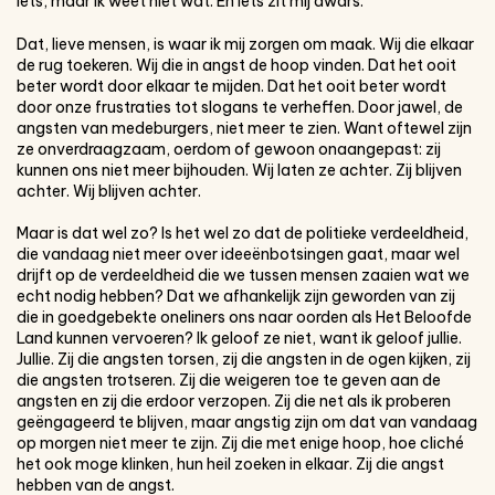
iets, maar ik weet niet wat. En iets zit mij dwars.
Dat, lieve mensen, is waar ik mij zorgen om maak. Wij die elkaar
de rug toekeren. Wij die in angst de hoop vinden. Dat het ooit
beter wordt door elkaar te mijden. Dat het ooit beter wordt
door onze frustraties tot slogans te verheffen. Door jawel, de
angsten van medeburgers, niet meer te zien. Want oftewel zijn
ze onverdraagzaam, oerdom of gewoon onaangepast: zij
kunnen ons niet meer bijhouden. Wij laten ze achter. Zij blijven
achter. Wij blijven achter.
Maar is dat wel zo? Is het wel zo dat de politieke verdeeldheid,
die vandaag niet meer over ideeënbotsingen gaat, maar wel
drijft op de verdeeldheid die we tussen mensen zaaien wat we
echt nodig hebben? Dat we afhankelijk zijn geworden van zij
die in goedgebekte oneliners ons naar oorden als Het Beloofde
Land kunnen vervoeren? Ik geloof ze niet, want ik geloof jullie.
Jullie. Zij die angsten torsen, zij die angsten in de ogen kijken, zij
die angsten trotseren. Zij die weigeren toe te geven aan de
angsten en zij die erdoor verzopen. Zij die net als ik proberen
geëngageerd te blijven, maar angstig zijn om dat van vandaag
op morgen niet meer te zijn. Zij die met enige hoop, hoe cliché
het ook moge klinken, hun heil zoeken in elkaar. Zij die angst
hebben van de angst.