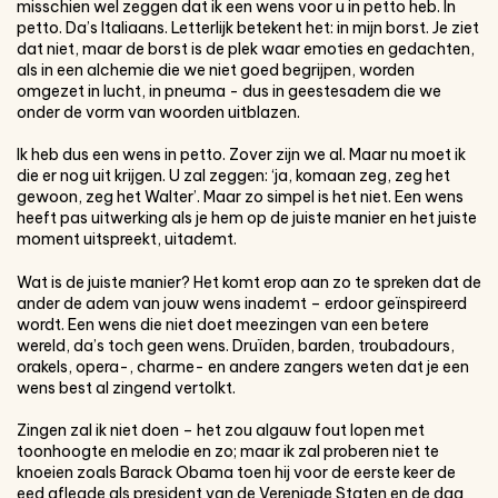
misschien wel zeggen dat ik een wens voor u in petto heb. In
petto. Da’s Italiaans. Letterlijk betekent het: in mijn borst. Je ziet
dat niet, maar de borst is de plek waar emoties en gedachten,
als in een alchemie die we niet goed begrijpen, worden
omgezet in lucht, in pneuma - dus in geestesadem die we
onder de vorm van woorden uitblazen.
Ik heb dus een wens in petto. Zover zijn we al. Maar nu moet ik
die er nog uit krijgen. U zal zeggen: ‘ja, komaan zeg, zeg het
gewoon, zeg het Walter’. Maar zo simpel is het niet. Een wens
heeft pas uitwerking als je hem op de juiste manier en het juiste
moment uitspreekt, uitademt.
Wat is de juiste manier? Het komt erop aan zo te spreken dat de
ander de adem van jouw wens inademt – erdoor geïnspireerd
wordt. Een wens die niet doet meezingen van een betere
wereld, da’s toch geen wens. Druïden, barden, troubadours,
orakels, opera-, charme- en andere zangers weten dat je een
wens best al zingend vertolkt.
Zingen zal ik niet doen – het zou algauw fout lopen met
toonhoogte en melodie en zo; maar ik zal proberen niet te
knoeien zoals Barack Obama toen hij voor de eerste keer de
eed aflegde als president van de Verenigde Staten en de dag