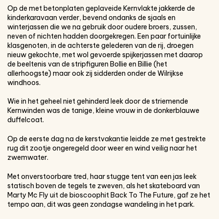
Op de met betonplaten geplaveide Kernvlakte jakkerde de
kinderkaravaan verder, bevend ondanks de sjaals en
winterjassen die we na gebruik door oudere broers, zussen,
neven of nichten hadden doorgekregen. Een paar fortuinlijke
klasgenoten, in de achterste gelederen van de rij, droegen
nieuw gekochte, met wol gevoerde spijkerjassen met daarop
de beeltenis van de stripfiguren Bollie en Billie (het
allerhoogste) maar ook zij sidderden onder de Wilrijkse
windhoos.
Wie in het geheel niet gehinderd leek door de striemende
Kernwinden was de tanige, kleine vrouw in de donkerblauwe
duffelcoat.
Op de eerste dag na de kerstvakantie leidde ze met gestrekte
rug dit zootje ongeregeld door weer en wind veilig naar het
zwemwater.
Met onverstoorbare tred, haar stugge tent van een jas leek
statisch boven de tegels te zweven, als het skateboard van
Marty Mc Fly uit de bioscoophit Back To The Future, gaf ze het
tempo aan, dit was geen zondagse wandeling in het park.