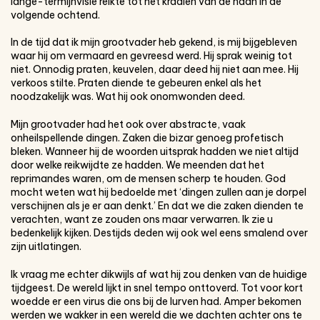
lange-termijnvisie reikte tot het kraaien van de haan in de
volgende ochtend.
In de tijd dat ik mijn grootvader heb gekend, is mij bijgebleven
waar hij om vermaard en gevreesd werd. Hij sprak weinig tot
niet. Onnodig praten, keuvelen, daar deed hij niet aan mee. Hij
verkoos stilte. Praten diende te gebeuren enkel als het
noodzakelijk was. Wat hij ook onomwonden deed.
Mijn grootvader had het ook over abstracte, vaak
onheilspellende dingen. Zaken die bizar genoeg profetisch
bleken. Wanneer hij de woorden uitsprak hadden we niet altijd
door welke reikwijdte ze hadden. We meenden dat het
reprimandes waren, om de mensen scherp te houden. God
mocht weten wat hij bedoelde met ‘dingen zullen aan je dorpel
verschijnen als je er aan denkt.’ En dat we die zaken dienden te
verachten, want ze zouden ons maar verwarren. Ik zie u
bedenkelijk kijken. Destijds deden wij ook wel eens smalend over
zijn uitlatingen.
Ik vraag me echter dikwijls af wat hij zou denken van de huidige
tijdgeest. De wereld lijkt in snel tempo onttoverd. Tot voor kort
woedde er een virus die ons bij de lurven had. Amper bekomen
werden we wakker in een wereld die we dachten achter ons te