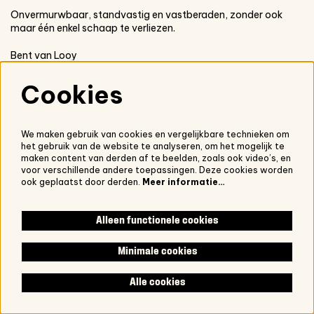
Onvermurwbaar, standvastig en vastberaden, zonder ook
maar één enkel schaap te verliezen.
Bent van Looy
>>
terug naar het overzicht
Cookies
We maken gebruik van cookies en vergelijkbare technieken om
het gebruik van de website te analyseren, om het mogelijk te
maken content van derden af te beelden, zoals ook video’s, en
voor verschillende andere toepassingen. Deze cookies worden
ook geplaatst door derden.
Meer informatie…
Alleen functionele cookies
Minimale cookies
Alle cookies