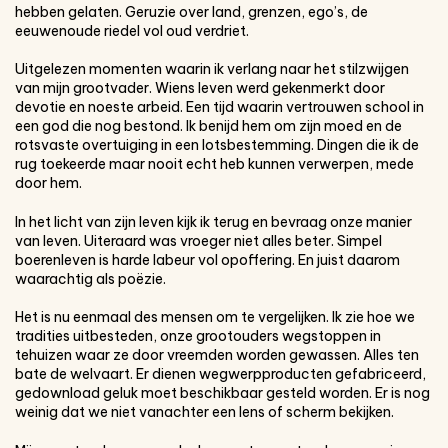
hebben gelaten. Geruzie over land, grenzen, ego’s, de
eeuwenoude riedel vol oud verdriet.
Uitgelezen momenten waarin ik verlang naar het stilzwijgen
van mijn grootvader. Wiens leven werd gekenmerkt door
devotie en noeste arbeid. Een tijd waarin vertrouwen school in
een god die nog bestond. Ik benijd hem om zijn moed en de
rotsvaste overtuiging in een lotsbestemming. Dingen die ik de
rug toekeerde maar nooit echt heb kunnen verwerpen, mede
door hem.
In het licht van zijn leven kijk ik terug en bevraag onze manier
van leven. Uiteraard was vroeger niet alles beter. Simpel
boerenleven is harde labeur vol opoffering. En juist daarom
waarachtig als poëzie.
Het is nu eenmaal des mensen om te vergelijken. Ik zie hoe we
tradities uitbesteden, onze grootouders wegstoppen in
tehuizen waar ze door vreemden worden gewassen. Alles ten
bate de welvaart. Er dienen wegwerpproducten gefabriceerd,
gedownload geluk moet beschikbaar gesteld worden. Er is nog
weinig dat we niet vanachter een lens of scherm bekijken.