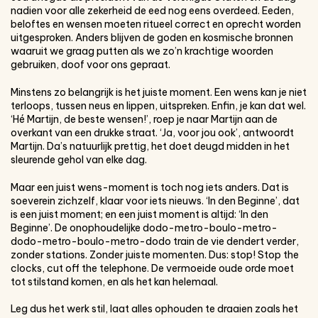
nadien voor alle zekerheid de eed nog eens overdeed. Eeden,
beloftes en wensen moeten ritueel correct en oprecht worden
uitgesproken. Anders blijven de goden en kosmische bronnen
waaruit we graag putten als we zo’n krachtige woorden
gebruiken, doof voor ons gepraat.
Minstens zo belangrijk is het juiste moment. Een wens kan je niet
terloops, tussen neus en lippen, uitspreken. Enfin, je kan dat wel.
‘Hé Martijn, de beste wensen!’, roep je naar Martijn aan de
overkant van een drukke straat. ‘Ja, voor jou ook’, antwoordt
Martijn. Da’s natuurlijk prettig, het doet deugd midden in het
sleurende gehol van elke dag.
Maar een juist wens-moment is toch nog iets anders. Dat is
soeverein zichzelf, klaar voor iets nieuws. ‘In den Beginne’, dat
is een juist moment; en een juist moment is altijd: ‘In den
Beginne’. De onophoudelijke dodo-metro-boulo-metro-
dodo-metro-boulo-metro-dodo train de vie dendert verder,
zonder stations. Zonder juiste momenten. Dus: stop! Stop the
clocks, cut off the telephone. De vermoeide oude orde moet
tot stilstand komen, en als het kan helemaal.
Leg dus het werk stil, laat alles ophouden te draaien zoals het