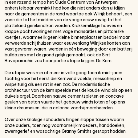
in een razend tempo het Oude Centrum van Antwerpen
onherstelbaar verminkt had kon die niet anders dan uitdijen
naar de gemeentes in de rand waartoe ook Wilrijk behoort, een
zone die tot het midden van de vorige eeuw rustig tot het
platteland gerekend kon worden. Krakkemikkige hoeves en
krappe pachtwoningen met vage mansardes en pittoreske
koertjes, waarmee ik geen kleine binnenplaatsen bedoel maar
verweerde schijthuizen waar eeuwenlang Wilrijkse konten aan
vast gevroren waren, werden in één beweging door een batterij
bulldozers met de grond gelijk gemaakt, ook de Sint
Bavoparochie zou haar portie utopie krijgen. De Kern.
Die utopie was min of meer in volle gang toen ik mid-jaren
tachtig voor het eerst die Kernwind voelde, messcherp en
wispelturig als een rat in een zak. De modernistische
architectuur van de kern speelde met de koude wind als op een
duivels orgel. Doorheen nauwe cementspleten en concave
geulen van beton vuurde het gebouw windstoten af op ons
kleine dreumesen, die in colonne voorbij marcheerden.
Over onze knokige schouders hingen slappe tassen waarin
onze ouders, toen nog voornamelijk moeders, handdoeken,
zwemgerief en wasachtige Granny Smiths gestopt hadden.