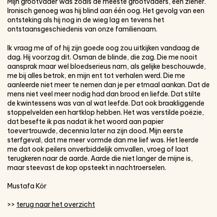
Mijn grootvader was zoals de meeste grootvaders, een ziener.
Ironisch genoeg was hij blind aan één oog. Het gevolg van een
ontsteking als hij nog in de wieg lag en tevens het
ontstaansgeschiedenis van onze familienaam.
Ik vraag me af of hij zijn goede oog zou uitkijken vandaag de
dag. Hij voorzag dit. Osman de blinde, die zag. Die me nooit
aansprak maar wel bloedserieus nam, als gelijke beschouwde,
me bij alles betrok, en mijn ent tot verhalen werd. Die me
aanleerde niet meer te nemen dan je per etmaal aankan. Dat de
mens niet veel meer nodig had dan brood en liefde. Dat stilte
de kwintessens was van al wat leefde. Dat ook braakliggende
stoppelvelden een hartklop hebben. Het was verstilde poëzie,
dat besefte ik pas nadat ik het woord aan papier
toevertrouwde, decennia later na zijn dood. Mijn eerste
sterfgeval, dat me meer vormde dan me lief was. Het leerde
me dat ook peilers onverbiddelijk omvallen, vroeg of laat
terugkeren naar de aarde. Aarde die niet langer de mijne is,
maar steevast de kop opsteekt in nachtroerselen.
Mustafa Kör
>>
terug naar het overzicht