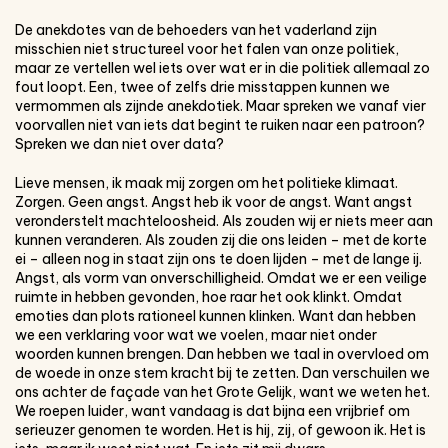
De anekdotes van de behoeders van het vaderland zijn
misschien niet structureel voor het falen van onze politiek,
maar ze vertellen wel iets over wat er in die politiek allemaal zo
fout loopt. Een, twee of zelfs drie misstappen kunnen we
vermommen als zijnde anekdotiek. Maar spreken we vanaf vier
voorvallen niet van iets dat begint te ruiken naar een patroon?
Spreken we dan niet over data?
Lieve mensen, ik maak mij zorgen om het politieke klimaat.
Zorgen. Geen angst. Angst heb ik voor de angst. Want angst
veronderstelt machteloosheid. Als zouden wij er niets meer aan
kunnen veranderen. Als zouden zij die ons leiden – met de korte
ei – alleen nog in staat zijn ons te doen lijden – met de lange ij.
Angst, als vorm van onverschilligheid. Omdat we er een veilige
ruimte in hebben gevonden, hoe raar het ook klinkt. Omdat
emoties dan plots rationeel kunnen klinken. Want dan hebben
we een verklaring voor wat we voelen, maar niet onder
woorden kunnen brengen. Dan hebben we taal in overvloed om
de woede in onze stem kracht bij te zetten. Dan verschuilen we
ons achter de façade van het Grote Gelijk, want we weten het.
We roepen luider, want vandaag is dat bijna een vrijbrief om
serieuzer genomen te worden. Het is hij, zij, of gewoon ik. Het is