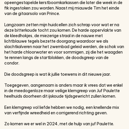
opeengestapelde kerstboomkarkassen die later die week in de
fik ingestoken zou worden. Naast mij miauwde Tim het einde
van de gitaarsolo van Prince.
Langzaam zetten mijn huidcellen zich schrap voor wat er na
deze bitterkoude tocht zou komen. De harde oppervlakte van
de kleedhokjes, de miezerige straal in de nauwe met
lichtblauwe tegels bezette doorgang waardoor we als
slachtkalveren naar het zwembad geleid werden, de schok van
het harde chloorwater en voor sommigen, zij die het waagden
te rennen langs de startblokken, de doodsgreep van de
condor.
Die doodsgreep is wat ik jullie toewens in dit nieuwe jaar.
Toegegeven, aangenaam is anders maar ik vrees dat we enkel
in de meedogenloze maar veilige klemgreep van Juf Paulette
heelhuids doorheen dit ijskoude tijdsgewricht zullen komen.
Een klemgreep vol liefde hebben we nodig, een knellende mix
van verfijnde wreedheid en corrigerend richting geven.
Zo komen we er wel in 2024, met de hulp van juf Paulette.