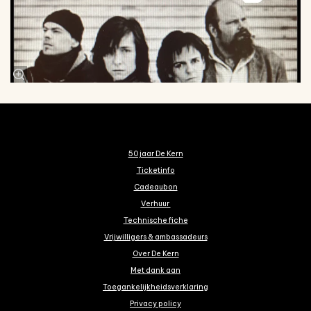
50 jaar De Kern
Ticketinfo
Cadeaubon
Verhuur
Technische fiche
Vrijwilligers & ambassadeurs
Over De Kern
Met dank aan
Toegankelijkheidsverklaring
Privacy policy