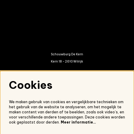
Schouwburg De Kern
Kern 18 - 2610 Wilrijk
kern@antwerpen.be
Cookies
03 821 01 20
We maken gebruik van cookies en vergelijkbare technieken om
het gebruik van de website te analyseren, om het mogelijk te
Nieuwsbrief
maken content van derden af te beelden, zoals ook video’s, en
voor verschillende andere toepassingen. Deze cookies worden
Onze nieuwsbrief ontvangen?
Schrijf je in.
ook geplaatst door derden.
Meer informatie…