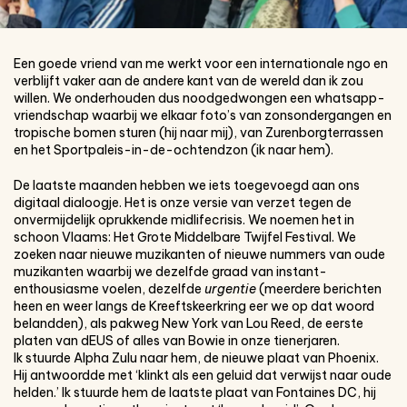
Een goede vriend van me werkt voor een internationale ngo en
verblijft vaker aan de andere kant van de wereld dan ik zou
willen. We onderhouden dus noodgedwongen een whatsapp-
vriendschap waarbij we elkaar foto’s van zonsondergangen en
tropische bomen sturen (hij naar mij), van Zurenborgterrassen
en het Sportpaleis-in-de-ochtendzon (ik naar hem).
De laatste maanden hebben we iets toegevoegd aan ons
digitaal dialoogje. Het is onze versie van verzet tegen de
onvermijdelijk oprukkende midlifecrisis. We noemen het in
schoon Vlaams: Het Grote Middelbare Twijfel Festival. We
zoeken naar nieuwe muzikanten of nieuwe nummers van oude
muzikanten waarbij we dezelfde graad van instant-
enthousiasme voelen, dezelfde
urgentie
(meerdere berichten
heen en weer langs de Kreeftskeerkring eer we op dat woord
belandden), als pakweg New York van Lou Reed, de eerste
platen van dEUS of alles van Bowie in onze tienerjaren.
Ik stuurde Alpha Zulu naar hem, de nieuwe plaat van Phoenix.
Hij antwoordde met ‘klinkt als een geluid dat verwijst naar oude
helden.’ Ik stuurde hem de laatste plaat van Fontaines DC, hij