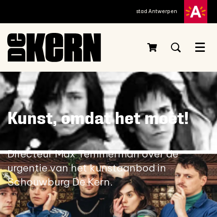
stad Antwerpen
Menu
Kunst, omdat het moèt!
Directeur Max Temmerman over de
urgentie van het kunstaanbod in
Schouwburg De Kern.