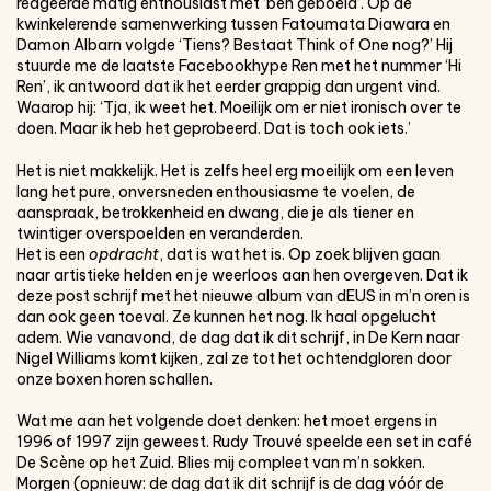
reageerde matig enthousiast met ‘ben geboeid’. Op de
kwinkelerende samenwerking tussen Fatoumata Diawara en
Damon Albarn volgde ‘Tiens? Bestaat Think of One nog?’ Hij
stuurde me de laatste Facebookhype Ren met het nummer ‘Hi
Ren’, ik antwoord dat ik het eerder grappig dan urgent vind.
Waarop hij: ‘Tja, ik weet het. Moeilijk om er niet ironisch over te
doen. Maar ik heb het geprobeerd. Dat is toch ook iets.’
Het is niet makkelijk. Het is zelfs heel erg moeilijk om een leven
lang het pure, onversneden enthousiasme te voelen, de
aanspraak, betrokkenheid en dwang, die je als tiener en
twintiger overspoelden en veranderden.
Het is een
opdracht
, dat is wat het is. Op zoek blijven gaan
naar artistieke helden en je weerloos aan hen overgeven. Dat ik
deze post schrijf met het nieuwe album van dEUS in m’n oren is
dan ook geen toeval. Ze kunnen het nog. Ik haal opgelucht
adem. Wie vanavond, de dag dat ik dit schrijf, in De Kern naar
Nigel Williams komt kijken, zal ze tot het ochtendgloren door
onze boxen horen schallen.
Wat me aan het volgende doet denken: het moet ergens in
1996 of 1997 zijn geweest. Rudy Trouvé speelde een set in café
De Scène op het Zuid. Blies mij compleet van m’n sokken.
Morgen (opnieuw: de dag dat ik dit schrijf is de dag vóór de