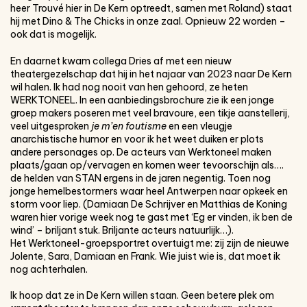
heer Trouvé hier in De Kern optreedt, samen met Roland) staat
hij met Dino & The Chicks in onze zaal. Opnieuw 22 worden –
ook dat is mogelijk.
En daarnet kwam collega Dries af met een nieuw
theatergezelschap dat hij in het najaar van 2023 naar De Kern
wil halen. Ik had nog nooit van hen gehoord, ze heten
WERKTONEEL. In een aanbiedingsbrochure zie ik een jonge
groep makers poseren met veel bravoure, een tikje aanstellerij,
veel uitgesproken
je m’en foutisme
en een vleugje
anarchistische humor en voor ik het weet duiken er plots
andere personages op. De acteurs van Werktoneel maken
plaats/gaan op/vervagen en komen weer tevoorschijn als….
de helden van STAN ergens in de jaren negentig. Toen nog
jonge hemelbestormers waar heel Antwerpen naar opkeek en
storm voor liep. (Damiaan De Schrijver en Matthias de Koning
waren hier vorige week nog te gast met ‘Eg er vinden, ik ben de
wind’ – briljant stuk. Briljante acteurs natuurlijk…).
Het Werktoneel-groepsportret overtuigt me: zij zijn de nieuwe
Jolente, Sara, Damiaan en Frank. Wie juist wie is, dat moet ik
nog achterhalen.
Ik hoop dat ze in De Kern willen staan. Geen betere plek om