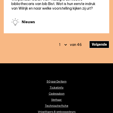
bibliothecaris van bib Bist. Wat is hun eerste indruk
van Wilrijk en naar welke voorstelling kijken zij uit?
Nieuws
Volgende
van 46
50 jaar De Kern
Ticketinfo
Cadeaubon
Verhuur
Technische fiche
Vrijwilligers & ambassadeurs