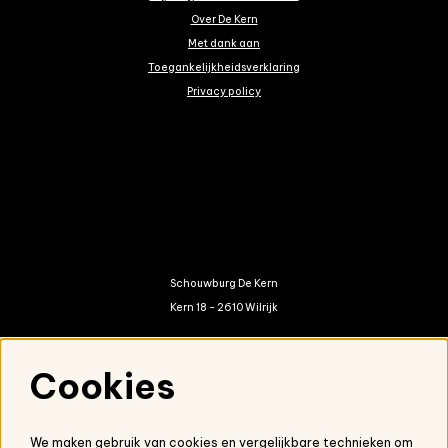
Over De Kern
Met dank aan
Toegankelijkheidsverklaring
Privacy policy
Schouwburg De Kern
Kern 18 - 2610 Wilrijk
kern@antwerpen.be
Cookies
03 821 01 20
We maken gebruik van cookies en vergelijkbare technieken om