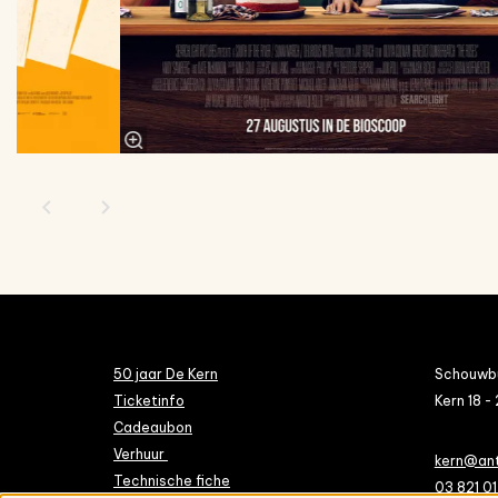
50 jaar De Kern
Schouwbu
Ticketinfo
Kern 18 - 
Cadeaubon
Verhuur
kern@an
Technische fiche
03 821 01