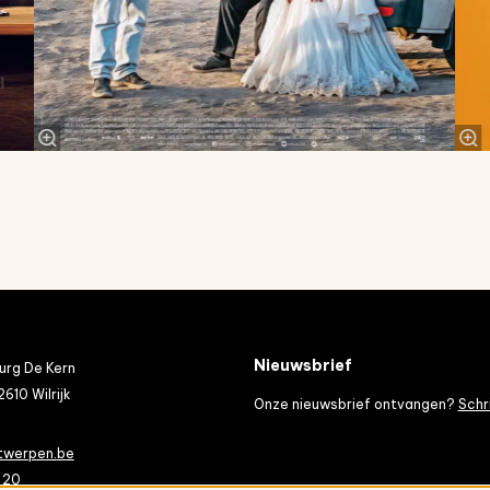
Nieuwsbrief
rg De Kern
2610 Wilrijk
Onze nieuwsbrief ontvangen?
Schri
twerpen.be
 20