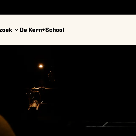
ezoek
De Kern+
School