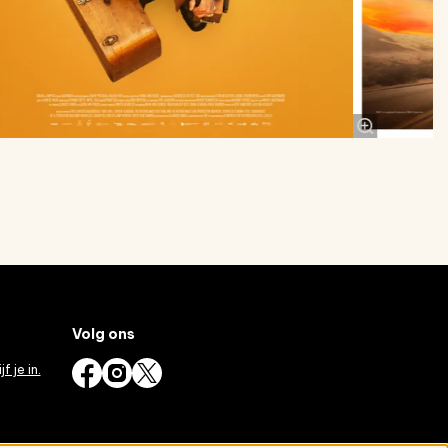
Volg ons
jf je in.