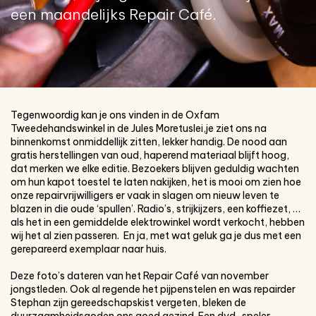
een maandelijks Repair Café.
Tegenwoordig kan je ons vinden in de Oxfam
Tweedehandswinkel in de Jules Moretuslei,je ziet ons na
binnenkomst onmiddellijk zitten, lekker handig. De nood aan
gratis herstellingen van oud, haperend materiaal blijft hoog,
dat merken we elke editie. Bezoekers blijven geduldig wachten
om hun kapot toestel te laten nakijken, het is mooi om zien hoe
onze repairvrijwilligers er vaak in slagen om nieuw leven te
blazen in die oude ‘spullen’. Radio’s, strijkijzers, een koffiezet, …
als het in een gemiddelde elektrowinkel wordt verkocht, hebben
wij het al zien passeren. En ja, met wat geluk ga je dus met een
gerepareerd exemplaar naar huis.
Deze foto’s dateren van het Repair Café van november
jongstleden. Ook al regende het pijpenstelen en was repairder
Stephan zijn gereedschapskist vergeten, bleken de