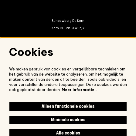
Schouwburg De Kern
Kern 18 - 2610 Wilrijk
kern@antwerpen.be
Cookies
03 821 01 20
We maken gebruik van cookies en vergelijkbare technieken om
het gebruik van de website te analyseren, om het mogelijk te
Nieuwsbrief
maken content van derden af te beelden, zoals ook video’s, en
voor verschillende andere toepassingen. Deze cookies worden
Onze nieuwsbrief ontvangen?
Schrijf je in.
ook geplaatst door derden.
Meer informatie…
Alleen functionele cookies
Volg ons
Minimale cookies
Alle cookies