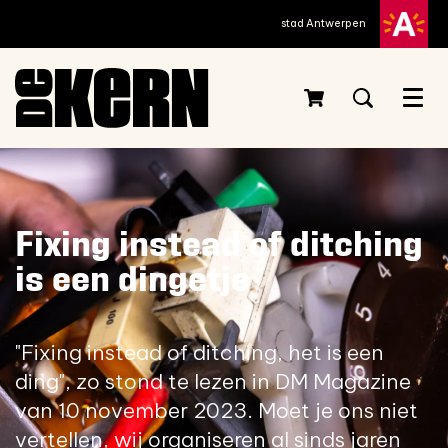
stad Antwerpen
Menu
Fixing instead of ditching
is een dingetje
"Fixing instead of ditching, het is een
ding", zo stond te lezen in DM Magazine
van 10 november 2023. Moet je ons niet
vertellen, wij organiseren al sinds jaren