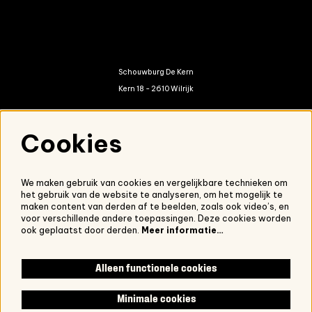
Schouwburg De Kern
Kern 18 - 2610 Wilrijk
kern@antwerpen.be
Cookies
03 821 01 20
We maken gebruik van cookies en vergelijkbare technieken om
het gebruik van de website te analyseren, om het mogelijk te
Nieuwsbrief
maken content van derden af te beelden, zoals ook video’s, en
voor verschillende andere toepassingen. Deze cookies worden
Onze nieuwsbrief ontvangen?
Schrijf je in.
ook geplaatst door derden.
Meer informatie…
Alleen functionele cookies
Volg ons
Minimale cookies