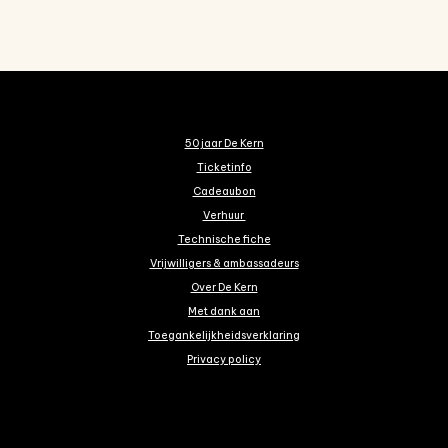
50 jaar De Kern
Ticketinfo
Cadeaubon
Verhuur
Technische fiche
Vrijwilligers & ambassadeurs
Over De Kern
Met dank aan
Toegankelijkheidsverklaring
Privacy policy