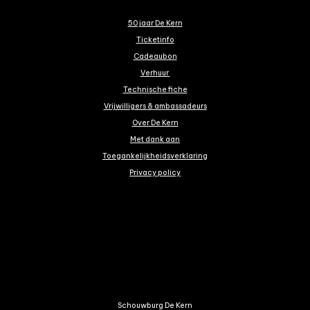
50 jaar De Kern
Ticketinfo
Cadeaubon
Verhuur
Technische fiche
Vrijwilligers & ambassadeurs
Over De Kern
Met dank aan
Toegankelijkheidsverklaring
Privacy policy
Schouwburg De Kern