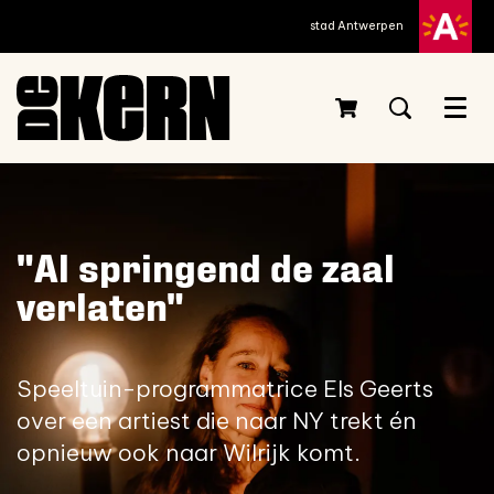
stad Antwerpen
Menu
"Al springend de zaal
verlaten"
Speeltuin-programmatrice Els Geerts
over een artiest die naar NY trekt én
opnieuw ook naar Wilrijk komt.