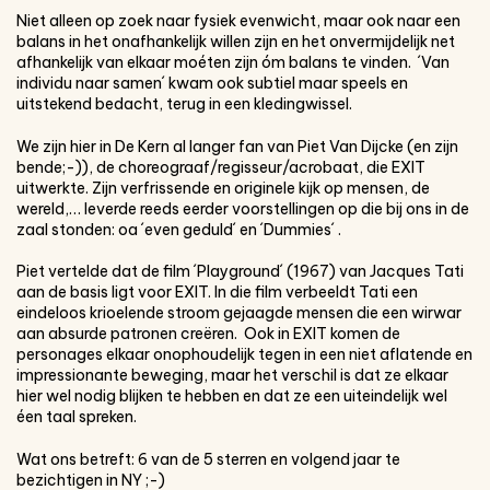
Niet alleen op zoek naar fysiek evenwicht, maar ook naar een
balans in het onafhankelijk willen zijn en het onvermijdelijk net
afhankelijk van elkaar moéten zijn óm balans te vinden. ´Van
individu naar samen´ kwam ook subtiel maar speels en
uitstekend bedacht, terug in een kledingwissel.
We zijn hier in De Kern al langer fan van Piet Van Dijcke (en zijn
bende;-)), de choreograaf/regisseur/acrobaat, die EXIT
uitwerkte. Zijn verfrissende en originele kijk op mensen, de
wereld,… leverde reeds eerder voorstellingen op die bij ons in de
zaal stonden: oa ´even geduld´ en ´Dummies´ .
Piet vertelde dat de film ´Playground´ (1967) van Jacques Tati
aan de basis ligt voor EXIT. In die film verbeeldt Tati een
eindeloos krioelende stroom gejaagde mensen die een wirwar
aan absurde patronen creëren. Ook in EXIT komen de
personages elkaar onophoudelijk tegen in een niet aflatende en
impressionante beweging, maar het verschil is dat ze elkaar
hier wel nodig blijken te hebben en dat ze een uiteindelijk wel
éen taal spreken.
Wat ons betreft: 6 van de 5 sterren en volgend jaar te
bezichtigen in NY ;-)