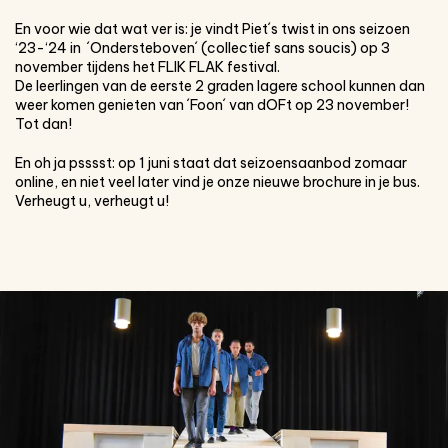
En voor wie dat wat ver is: je vindt Piet´s twist in ons seizoen
‘23-‘24 in ´Ondersteboven´ (collectief sans soucis) op 3
november tijdens het FLIK FLAK festival.
De leerlingen van de eerste 2 graden lagere school kunnen dan
weer komen genieten van ´Foon´ van dOFt op 23 november!
Tot dan!
En oh ja psssst: op 1 juni staat dat seizoensaanbod zomaar
online, en niet veel later vind je onze nieuwe brochure in je bus.
Verheugt u, verheugt u!