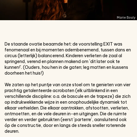
Marie Bouly
De staande ovatie beaamde het: de voorstelling EXIT was
fenomenaal en bij momenten adembenemend, tussen dans en
circus (letterlijk) balancerend. Kinderen verlieten de zaal al
springend, verend en plannen makend om ´dit later ook te
kunnen!´. (Ouders, hou hen in de gaten; leg matten en kussens
doorheen het huis!)
We zaten op het puntje van onze stoel om te genieten van vier
prachtig getalenteerde acrobaten (elk uitblinkend in een
verschillende discipline: o.a. de bascule en de trapeze) die zich
op indrukwekkende wijze in een onophoudelijke dynamiek tot
elkaar verhielden. Die elkaar aantrokken, afstootten, verlieten,
ontmoetten, en de vele deuren in-en uitgingen. Die de ruimte
verder en verder gebruikten (eerst ´parterre´, aansluitend ook
óp de constructie, door en langs de steeds sneller roterende
deuren.