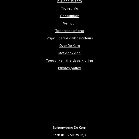
50 jaar De Kern
Ticketinfo
Cadeaubon
Verhuur
Technische fiche
Vrijwilligers & ambassadeurs
Over De Kern
Met dank aan
Toegankelijkheidsverklaring
Privacy policy
Schouwburg De Kern
Kern 18 - 2610 Wilrijk