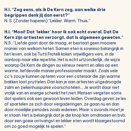
H.I. “Zeg eens, als ik De Kern zeg, aan welke drie
begrippen denk jij dan eerst?”
N. S. (Zonder haperen) “Lekker. Warm. Thuis.”
H.I. “Mooi! Dat ‘lekker’ hoor ik ook echt overal. Dat De
Kern zijn artiesten verzorgt, dat is algemeen geweten.”
N.S.: “Liefde gaat door de maag, er bestaat geen mooiere
manier van welkom heten. Samen eten is sowieso belangrijk in
het leven, ook bij Tutti Fratelli koken vrijwilligers vers, in de
aanloop naar elke repetitie. Het is echt uitzonderlijk, de wijze
waarop De Kern de dingen au sérieux neemt en alles op een
warme, liefdevolle manier professioneler maakt. Zoals vele
cc’s zou je kunnen opteren voor een cateraar die zijn warme
bakken laat pruttelen. Dan kan je aan artiesten uitgedroogde
zalm en ziekenhuispuree voorschotelen… Je wordt daar niet
vrolijk van en energie schenkt het niet. Mensen vergeten soms
dat spelers ook een gewoon leven leiden. Overdag geven ze les
of spartelen ze zich door vergaderingen, ze gaan nu en dan
door moeilijke periodes zoals iedereen. Maar ’s avonds moet je
er staan. Het is belangrijk dat je die knop kan omdraaien en bvb.
door een goeie ontvangst en lekker eten wordt klaargestoomd
om zo goed mogelijk te spelen.”