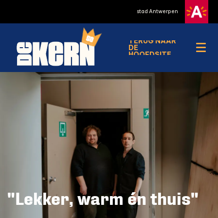
stad Antwerpen
TERUG NAAR
DE
Menu
HOOFDSITE
"Lekker, warm én thuis"