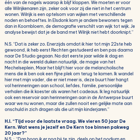
één van de nagels waarop ik blijf kloppen. We moeten er voor
alle Wilrijkenaren zijn, zeker ook voor zij die niet in het centrum
wonen. Wilrijk is een optelsom van wijken met verschillende
noden en behoeftes. In Elsdonk kom je andere bewoners tegen
dan in Koornbloem, de demografie verschilt van wijk tot wijk. Je
analyse bewijst dat je de band met Wilrijk niet hebt doorknipt.”
N.S. “Dat is zeker zo. Enerzijds omdat ik hier tot mijn 22ste heb
gewoond, ik heb eerst Rechten gestudeerd en ben pas daarna
naar De Studio gegaan. Na dat eerste jaar wilde ik dag en
nacht in die wereld duiken natuurlijk, de magie van het
Mechelseplein, Maar het blijft hier voor de melancholische
mens die ik ben ook een fijne plek om terug te komen. Ik wandel
hier met mijn vader, die er niet meer is, deze buurt hier hangt
vol herinneringen aan school, liefdes, familie, persoonlijke
verhalen die ik koester als waren het cadeaus. Ik leg natuurlijk
ook een reservoir aan herinneringen aan in de Antwerpse buurt
waar we nu wonen, maar die zullen nooit een gelijke mate aan
onschuld in zich dragen als die uit mijn kinderjaren.”
H.I. “Tijd voor de laatste vraag. We vieren 50 jaar De
Kern. Wat wens je jezelf en De Kern toe binnen pakweg
20 jaar?”
N.S. : “Dan hoop ik er nog bij te zijn, deels op het podium en