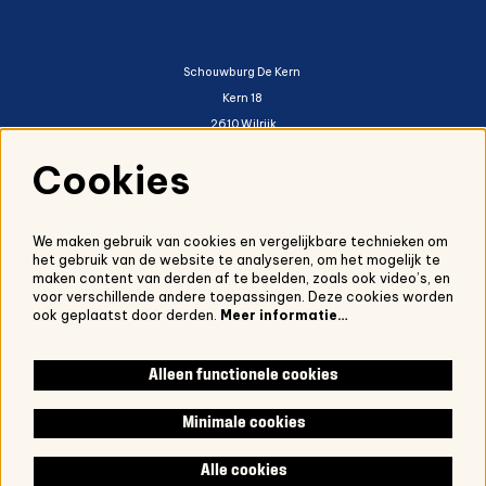
Schouwburg De Kern
Kern 18
2610 Wilrijk
03 821 01 20
Cookies
mail
We maken gebruik van cookies en vergelijkbare technieken om
het gebruik van de website te analyseren, om het mogelijk te
reguliere website van De Kern
maken content van derden af te beelden, zoals ook video’s, en
voor verschillende andere toepassingen. Deze cookies worden
ook geplaatst door derden.
Meer informatie…
Volg ons:
Alleen functionele cookies
Minimale cookies
Alle cookies