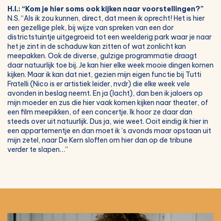
H.I.: “Kom je hier soms ook kijken naar voorstellingen?”
N.S. “Als ik zou kunnen, direct, dat meen ik oprecht! Het is hier
een gezellige plek, bij wijze van spreken van een dor
districtstuintje uitgegroeid tot een weelderig park waar je naar
het je zint in de schaduw kan zitten of wat zonlicht kan
meepakken. Ook de diverse, gulzige programmatie draagt
daar natuurlijk toe bij. Je kan hier elke week mooie dingen komen
kijken. Maar ik kan dat niet, gezien mijn eigen functie bij Tutti
Fratelli (Nico is er artistiek leider, nvdr) die elke week vele
avonden in beslag neemt. En ja (lacht), dan ben ik jaloers op
mijn moeder en zus die hier vaak komen kijken naar theater, of
een film meepikken, of een concertje. Ik hoor ze daar dan
steeds over uit natuurlijk. Dus ja, wie weet. Ooit eindig ik hier in
een appartementje en dan moet ik ’s avonds maar opstaan uit
mijn zetel, naar De Kern sloffen om hier dan op de tribune
verder te slapen…”