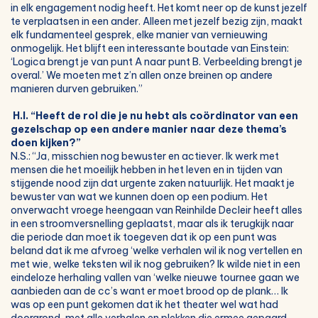
in elk engagement nodig heeft. Het komt neer op de kunst jezelf
te verplaatsen in een ander. Alleen met jezelf bezig zijn, maakt
elk fundamenteel gesprek, elke manier van vernieuwing
onmogelijk. Het blijft een interessante boutade van Einstein:
‘Logica brengt je van punt A naar punt B. Verbeelding brengt je
overal.’ We moeten met z’n allen onze breinen op andere
manieren durven gebruiken.”
H.I. “Heeft de rol die je nu hebt als coördinator van een
gezelschap op een andere manier naar deze thema’s
doen kijken?”
N.S.: “Ja, misschien nog bewuster en actiever. Ik werk met
mensen die het moeilijk hebben in het leven en in tijden van
stijgende nood zijn dat urgente zaken natuurlijk. Het maakt je
bewuster van wat we kunnen doen op een podium. Het
onverwacht vroege heengaan van Reinhilde Decleir heeft alles
in een stroomversnelling geplaatst, maar als ik terugkijk naar
die periode dan moet ik toegeven dat ik op een punt was
beland dat ik me afvroeg ‘welke verhalen wil ik nog vertellen en
met wie, welke teksten wil ik nog gebruiken? Ik wilde niet in een
eindeloze herhaling vallen van ‘welke nieuwe tournee gaan we
aanbieden aan de cc’s want er moet brood op de plank… Ik
was op een punt gekomen dat ik het theater wel wat had