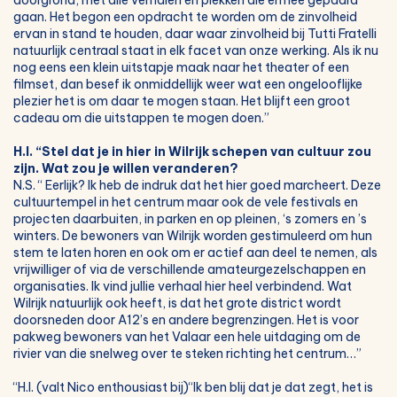
doorgrond, met alle verhalen en plekken die ermee gepaard
gaan. Het begon een opdracht te worden om de zinvolheid
ervan in stand te houden, daar waar zinvolheid bij Tutti Fratelli
natuurlijk centraal staat in elk facet van onze werking. Als ik nu
nog eens een klein uitstapje maak naar het theater of een
filmset, dan besef ik onmiddellijk weer wat een ongelooflijke
plezier het is om daar te mogen staan. Het blijft een groot
cadeau om die uitstappen te mogen doen.”
H.I. “Stel dat je in hier in Wilrijk schepen van cultuur zou
zijn. Wat zou je willen veranderen?
N.S. “ Eerlijk? Ik heb de indruk dat het hier goed marcheert. Deze
cultuurtempel in het centrum maar ook de vele festivals en
projecten daarbuiten, in parken en op pleinen, ‘s zomers en ’s
winters. De bewoners van Wilrijk worden gestimuleerd om hun
stem te laten horen en ook om er actief aan deel te nemen, als
vrijwilliger of via de verschillende amateurgezelschappen en
organisaties. Ik vind jullie verhaal hier heel verbindend. Wat
Wilrijk natuurlijk ook heeft, is dat het grote district wordt
doorsneden door A12’s en andere begrenzingen. Het is voor
pakweg bewoners van het Valaar een hele uitdaging om de
rivier van die snelweg over te steken richting het centrum…”
“H.I. (valt Nico enthousiast bij)“Ik ben blij dat je dat zegt, het is