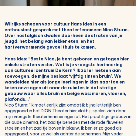
Wilrijks schepen voor cultuur Hans Ides in een
enthousiast gesprek met theaterfenomeen Nico Sturm.
Over nostalgisch dwalen doorheen de straten van je
jeugd, het belang van lekker eten, en het
hartverwarmende gevoel thuis te komen.
Hans Ides: “Beste Nico, je bent geboren en getogen hier
enkele straten verder. Wat is je vroegste herinnering
aan cultureel centrum De Kern? Ik zal er meteen aan
toevoegen, de mijne beslaat ‘vijftig tinten bruin’. We
wandelden hier als jonge leerlingen in klas naartoe en
keken onze ogen uit naar de ruimtes in dat statige
gebouw waar alles bruin en beige was: muren, vloeren,
plafonds…’
Nico Sturm: “Ik moet eerlijk zijn: omdat ik bijna letterlijk ben
opgegroeid in het DION Theater hier vlakbij, spelen zich daar
mijn vroegste theaterherinneringen af. Het prachtige gebouw in
die oude cinema, het zaaltje beneden met de rode fluwelen
stoelen en het zaaltje boven in blauw, ik ben er zo goed als
opgegroeid, voor zowel als achter de schermen. Mijn vader