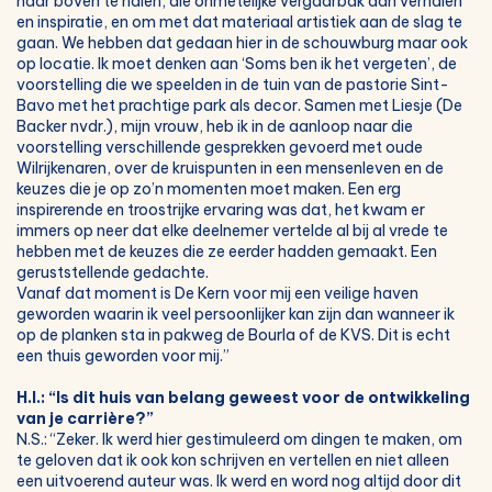
naar boven te halen, die onmetelijke vergaarbak aan verhalen
en inspiratie, en om met dat materiaal artistiek aan de slag te
gaan. We hebben dat gedaan hier in de schouwburg maar ook
op locatie. Ik moet denken aan ‘Soms ben ik het vergeten’, de
voorstelling die we speelden in de tuin van de pastorie Sint-
Bavo met het prachtige park als decor. Samen met Liesje (De
Backer nvdr.), mijn vrouw, heb ik in de aanloop naar die
voorstelling verschillende gesprekken gevoerd met oude
Wilrijkenaren, over de kruispunten in een mensenleven en de
keuzes die je op zo’n momenten moet maken. Een erg
inspirerende en troostrijke ervaring was dat, het kwam er
immers op neer dat elke deelnemer vertelde al bij al vrede te
hebben met de keuzes die ze eerder hadden gemaakt. Een
geruststellende gedachte.
Vanaf dat moment is De Kern voor mij een veilige haven
geworden waarin ik veel persoonlijker kan zijn dan wanneer ik
op de planken sta in pakweg de Bourla of de KVS. Dit is echt
een thuis geworden voor mij.”
H.I.: “Is dit huis van belang geweest voor de ontwikkeling
van je carrière?”
N.S.: “Zeker. Ik werd hier gestimuleerd om dingen te maken, om
te geloven dat ik ook kon schrijven en vertellen en niet alleen
een uitvoerend auteur was. Ik werd en word nog altijd door dit