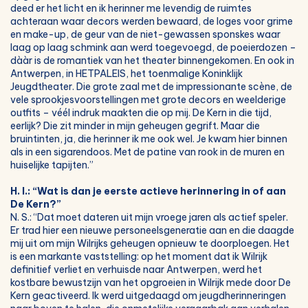
deed er het licht en ik herinner me levendig de ruimtes
achteraan waar decors werden bewaard, de loges voor grime
en make-up, de geur van de niet-gewassen sponskes waar
laag op laag schmink aan werd toegevoegd, de poeierdozen –
dààr is de romantiek van het theater binnengekomen. En ook in
Antwerpen, in HETPALEIS, het toenmalige Koninklijk
Jeugdtheater. Die grote zaal met de impressionante scène, de
vele sprookjesvoorstellingen met grote decors en weelderige
outfits – véél indruk maakten die op mij. De Kern in die tijd,
eerlijk? Die zit minder in mijn geheugen gegrift. Maar die
bruintinten, ja, die herinner ik me ook wel. Je kwam hier binnen
als in een sigarendoos. Met de patine van rook in de muren en
huiselijke tapijten.”
H. I.: “Wat is dan je eerste actieve herinnering in of aan
De Kern?”
N. S.: “Dat moet dateren uit mijn vroege jaren als actief speler.
Er trad hier een nieuwe personeelsgeneratie aan en die daagde
mij uit om mijn Wilrijks geheugen opnieuw te doorploegen. Het
is een markante vaststelling: op het moment dat ik Wilrijk
definitief verliet en verhuisde naar Antwerpen, werd het
kostbare bewustzijn van het opgroeien in Wilrijk mede door De
Kern geactiveerd. Ik werd uitgedaagd om jeugdherinneringen