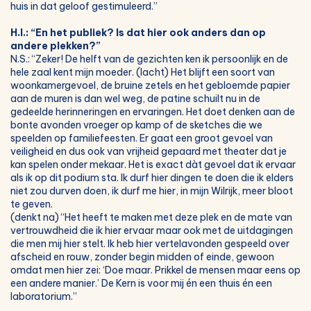
huis in dat geloof gestimuleerd.”
H.I.: “En het publiek? Is dat hier ook anders dan op
andere plekken?”
N.S.: “Zeker! De helft van de gezichten ken ik persoonlijk en de
hele zaal kent mijn moeder. (lacht) Het blijft een soort van
woonkamergevoel, de bruine zetels en het gebloemde papier
aan de muren is dan wel weg, de patine schuilt nu in de
gedeelde herinneringen en ervaringen. Het doet denken aan de
bonte avonden vroeger op kamp of de sketches die we
speelden op familiefeesten. Er gaat een groot gevoel van
veiligheid en dus ook van vrijheid gepaard met theater dat je
kan spelen onder mekaar. Het is exact dàt gevoel dat ik ervaar
als ik op dit podium sta. Ik durf hier dingen te doen die ik elders
niet zou durven doen, ik durf me hier, in mijn Wilrijk, meer bloot
te geven.
(denkt na) “Het heeft te maken met deze plek en de mate van
vertrouwdheid die ik hier ervaar maar ook met de uitdagingen
die men mij hier stelt. Ik heb hier vertelavonden gespeeld over
afscheid en rouw, zonder begin midden of einde, gewoon
omdat men hier zei: ‘Doe maar. Prikkel de mensen maar eens op
een andere manier.’ De Kern is voor mij én een thuis én een
laboratorium.”