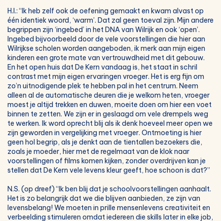
H.I.: “Ik heb zelf ook de oefening gemaakt en kwam alvast op
één identiek woord, ‘warm’. Dat zal geen toeval zijn. Mijn andere
begrippen zijn ‘ingebed’ in het DNA van Wilrijk en ook ‘open’.
Ingebed bijvoorbeeld door de vele voorstellingen die hier aan
Wilrijkse scholen worden aangeboden, ik merk aan mijn eigen
kinderen een grote mate van vertrouwdheid met dit gebouw.
En het open huis dat De Kern vandaag is, het staat in schril
contrast met mijn eigen ervaringen vroeger. Het is erg fijn om
zo’n uitnodigende plek te hebben pal in het centrum. Neem
alleen al de automatische deuren die je welkom heten, vroeger
moest je altijd trekken en duwen, moeite doen om hier een voet
binnen te zetten. We zijn er in geslaagd om vele drempels weg
te werken. Ik word oprecht blij als ik denk hoeveel meer open we
zijn geworden in vergelijking met vroeger. Ontmoeting is hier
geen hol begrip, als je denkt aan de tientallen bezoekers die,
zoals je moeder, hier met de regelmaat van de klok naar
voorstellingen of films komen kijken, zonder overdrijven kan je
stellen dat De Kern vele levens kleur geeft, hoe schoon is dat?”
N.S. (op dreef) “Ik ben blij dat je schoolvoorstellingen aanhaalt.
Het is zo belangrijk dat we die blijven aanbieden, ze zijn van
levensbelang! We moeten in prille mensenlevens creativiteit en
verbeelding stimuleren omdat iedereen die skills later in elke job,