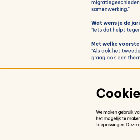
migratiegeschiedeni
samenwerking."
Wat wens je de jar
"Iets dat helpt tegen
Met welke voorstel
"Als ook het tweede
graag ook een theat
Cooki
Schouwburg De Kern
We maken gebruik van
Kern 18
het mogelijk te maken
2610 Wilrijk
toepassingen. Deze 
03 821 01 20
mail