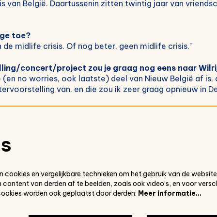
s van België. Daartussenin zitten twintig jaar van vriends
ige toe?
 de midlife crisis. Of nog beter, geen midlife crisis."
ling/concert/project zou je graag nog eens naar Wilr
 (en no worries, ook laatste) deel van Nieuw België af is,
ervoorstelling van, en die zou ik zeer graag opnieuw in De
es
Vol
reguliere website van De Kern
 cookies en vergelijkbare technieken om het gebruik van de website
 content van derden af te beelden, zoals ook video’s, en voor versc
cookies worden ook geplaatst door derden.
Meer informatie…