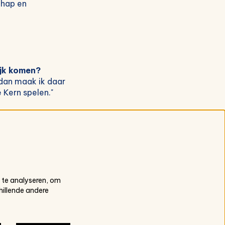
chap en
ijk komen?
 dan maak ik daar
 Kern spelen."
g ons:
 te analyseren, om
hillende andere