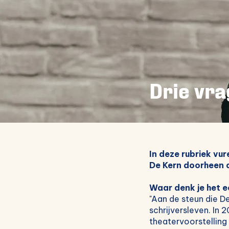
Drie vra
In deze rubriek vu
De Kern doorheen d
Waar denk je het e
"Aan de steun die De
schrijversleven. In 
theatervoorstelling 