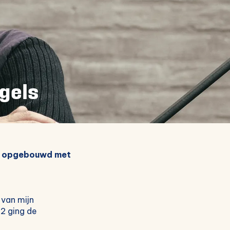
gels
en opgebouwd met
 van mijn
22 ging de